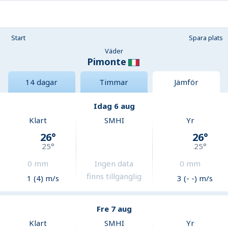
Start
Spara plats
Väder
Pimonte
14 dagar
Timmar
Jämför
Idag 6 aug
Klart
SMHI
Yr
26
°
26
°
25
°
25
°
0
mm
Ingen data
0
mm
finns tillgänglig
1 (4) m/s
3 (- -) m/s
Fre 7 aug
Klart
SMHI
Yr