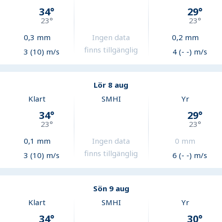
34
°
29
°
23
°
23
°
0,3
mm
Ingen data
0,2
mm
finns tillgänglig
3 (10) m/s
4 (- -) m/s
Lör 8 aug
Klart
SMHI
Yr
34
°
29
°
23
°
23
°
0,1
mm
Ingen data
0
mm
finns tillgänglig
3 (10) m/s
6 (- -) m/s
Sön 9 aug
Klart
SMHI
Yr
34
°
30
°