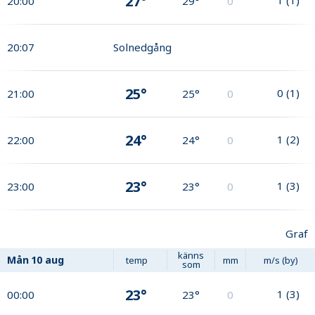
27°
20:00
29°
0
20:07
Solnedgång
25°
0
(
1
)
21:00
25°
0
24°
1
(
2
)
22:00
24°
0
23°
1
(
3
)
23:00
23°
0
Graf
känns
Mån
10 aug
temp
mm
m/s (by)
som
23°
1
(
3
)
00:00
23°
0