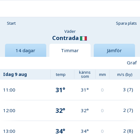
Start
Spara plats
Väder
Contrada
14 dagar
Timmar
Jämför
Graf
känns
Idag
9 aug
temp
mm
m/s (by)
som
31°
3
(
7
)
11:00
31°
0
32°
2
(
7
)
12:00
32°
0
34°
2
(
8
)
13:00
34°
0