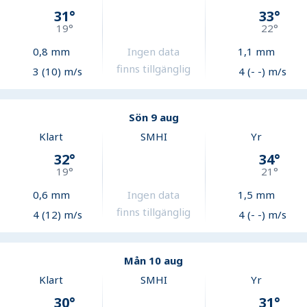
31
°
33
°
19
°
22
°
0,8
mm
Ingen data
1,1
mm
finns tillgänglig
3 (10) m/s
4 (- -) m/s
Sön 9 aug
Klart
SMHI
Yr
32
°
34
°
19
°
21
°
0,6
mm
Ingen data
1,5
mm
finns tillgänglig
4 (12) m/s
4 (- -) m/s
Mån 10 aug
Klart
SMHI
Yr
30
°
31
°