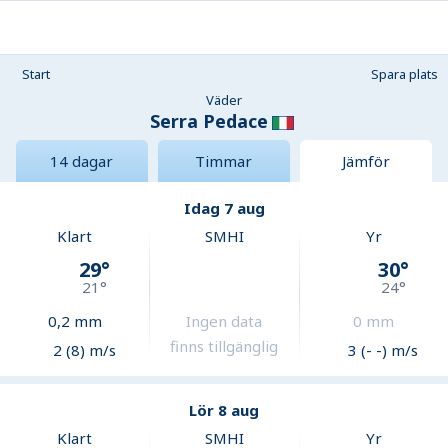
Start
Spara plats
Väder
Serra Pedace
14 dagar
Timmar
Jämför
Idag 7 aug
Klart
SMHI
Yr
29
°
30
°
21
°
24
°
0,2
mm
Ingen data
0
mm
finns tillgänglig
2 (8) m/s
3 (- -) m/s
Lör 8 aug
Klart
SMHI
Yr