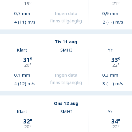
19
°
21
°
0,7
mm
Ingen data
0,9
mm
finns tillgänglig
4 (11) m/s
2 (- -) m/s
Tis 11 aug
Klart
SMHI
Yr
31
°
33
°
20
°
22
°
0,1
mm
Ingen data
0,3
mm
finns tillgänglig
4 (12) m/s
3 (- -) m/s
Ons 12 aug
Klart
SMHI
Yr
32
°
34
°
20
°
22
°