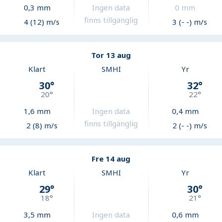
0,3
mm
Ingen data
0
mm
finns tillgänglig
4 (12) m/s
3 (- -) m/s
Tor 13 aug
Klart
SMHI
Yr
30
°
32
°
20
°
22
°
1,6
mm
Ingen data
0,4
mm
finns tillgänglig
2 (8) m/s
2 (- -) m/s
Fre 14 aug
Klart
SMHI
Yr
29
°
30
°
18
°
21
°
3,5
mm
Ingen data
0,6
mm