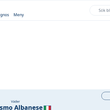
ognos
Meny
Väder
osmo Albanese