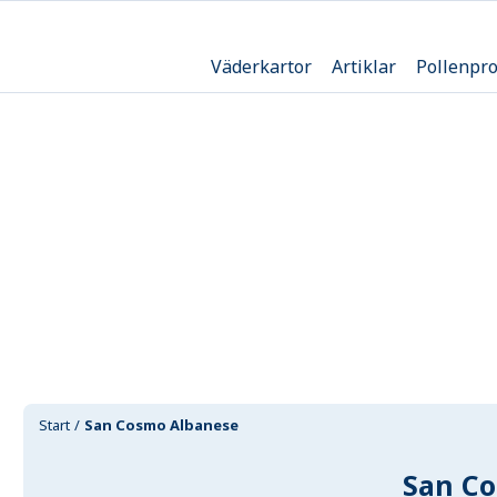
Väderkartor
Artiklar
Pollenpr
Start
San Cosmo Albanese
San C