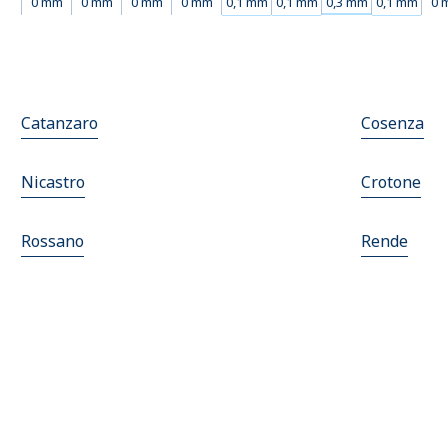
0 mm
0 mm
0 mm
0 mm
0,1 mm
0,1 mm
0,3 mm
0,1 mm
0 
Catanzaro
Cosenza
Nicastro
Crotone
Rossano
Rende