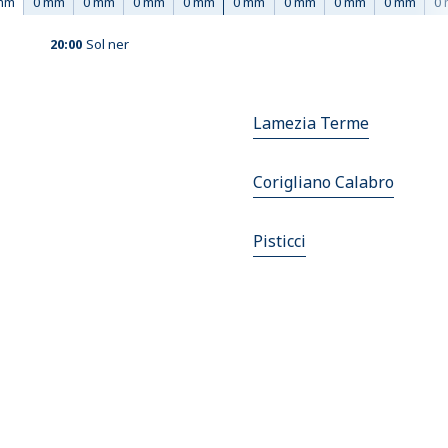
mm
0 mm
0 mm
0 mm
0 mm
0 mm
0 mm
0 mm
0 mm
0
20:00
Sol ner
Lamezia Terme
Corigliano Calabro
Pisticci