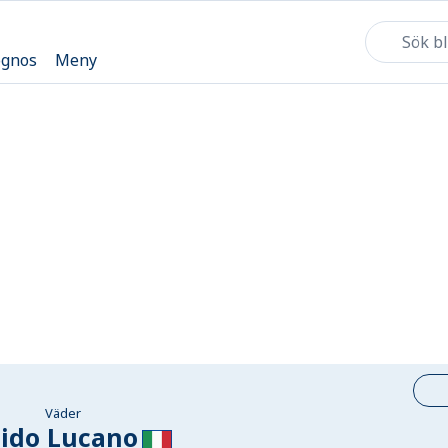
ognos
Meny
Väder
ido Lucano