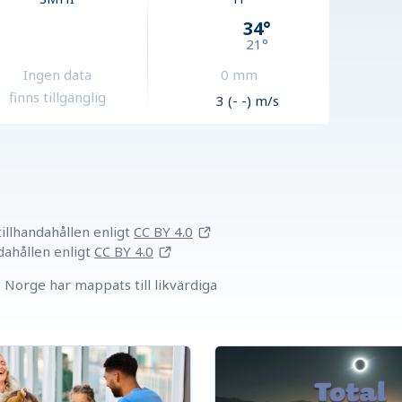
34
°
21
°
Ingen data
0
mm
finns tillgänglig
3 (- -) m/s
llhandahållen
enligt
CC BY 4.0
dahållen
enligt
CC BY 4.0
Norge har mappats till likvärdiga