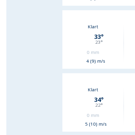
Klart
33
°
23
°
0
mm
4 (9) m/s
Klart
34
°
22
°
0
mm
5 (10) m/s