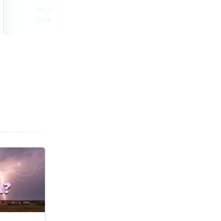
06:26
06:27
06:28
20:44
20:42
20:41