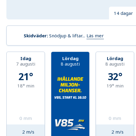
14 dagar
Läs mer
Skidväder:
Snödjup & liftar...
Idag
Lördag
Lördag
7 augusti
8 augusti
8 augusti
21°
32°
18°
min
19°
min
0
mm
0
mm
2
m/s
2
m/s