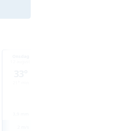
Onsdag
Torsdag
Fredag
12 augusti
13 augusti
14 augusti
33°
30°
30°
21°
min
18°
min
18°
min
3,9
mm
2
mm
2,7
mm
2
m/s
1
m/s
1
m/s