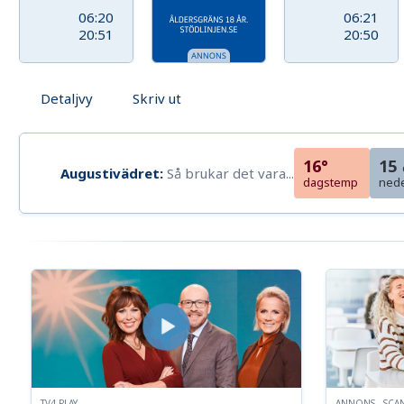
06:20
06:21
20:51
20:50
Detaljvy
Skriv ut
16°
15
Augustivädret:
Så brukar det vara...
dagstemp
ned
TV4 PLAY
ANNONS - SCA