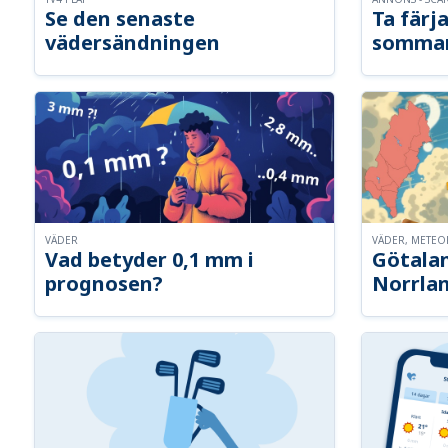
Se den senaste
Ta färja
vädersändningen
somma
VÄDER
VÄDER, METE
Vad betyder 0,1 mm i
Götalan
prognosen?
Norrla