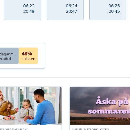
06:22
06:24
06:25
20:48
20:47
20:45
48%
dagar m.
erbörd
solsken
NDLINES DANMARK
VÄDER, METEOROLOGEN