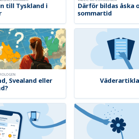
n till Tyskland i
Därför bildas åska 
r
sommartid
OROLOGEN
d, Svealand eller
Väderartikla
nd?