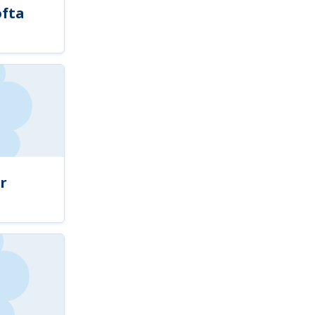
ofta
r