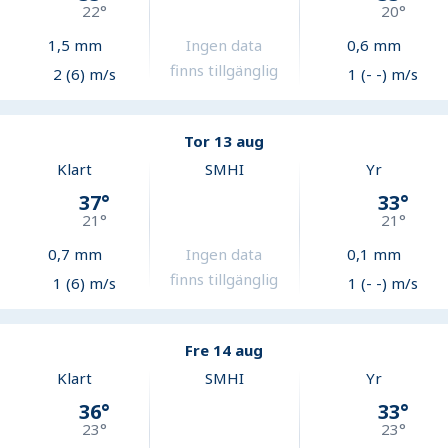
22
°
20
°
1,5
mm
Ingen data
0,6
mm
finns tillgänglig
2 (6) m/s
1 (- -) m/s
Tor 13 aug
Klart
SMHI
Yr
37
°
33
°
21
°
21
°
0,7
mm
Ingen data
0,1
mm
finns tillgänglig
1 (6) m/s
1 (- -) m/s
Fre 14 aug
Klart
SMHI
Yr
36
°
33
°
23
°
23
°