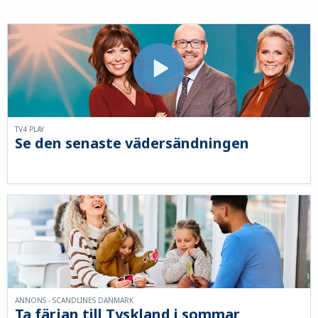
TV4 PLAY
Se den senaste vädersändningen
ANNONS - SCANDLINES DANMARK
Ta färjan till Tyskland i sommar