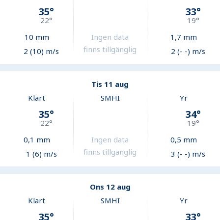
35
°
33
°
22
°
19
°
10
mm
Ingen data
1,7
mm
finns tillgänglig
2 (10) m/s
2 (- -) m/s
Tis 11 aug
Klart
SMHI
Yr
35
°
34
°
22
°
19
°
0,1
mm
Ingen data
0,5
mm
finns tillgänglig
1 (6) m/s
3 (- -) m/s
Ons 12 aug
Klart
SMHI
Yr
35
°
33
°