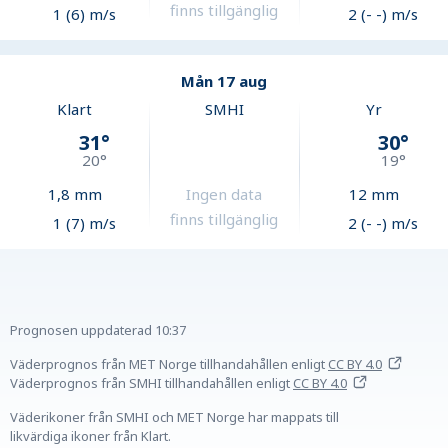
finns tillgänglig
1 (6) m/s
2 (- -) m/s
Mån 17 aug
Klart
SMHI
Yr
31
°
30
°
20
°
19
°
1,8
mm
Ingen data
12
mm
finns tillgänglig
1 (7) m/s
2 (- -) m/s
Prognosen uppdaterad
10:37
Väderprognos från MET Norge tillhandahållen
enligt
CC BY 4.0
Väderprognos från SMHI tillhandahållen
enligt
CC BY 4.0
Väderikoner från SMHI och MET Norge har mappats till
likvärdiga ikoner från Klart.