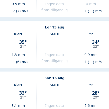
0,5
mm
Ingen data
0
mm
finns tillgänglig
2 (7) m/s
1 (- -) m/s
Lör 15 aug
Klart
SMHI
Yr
35
°
34
°
21
°
22
°
1,3
mm
Ingen data
0,9
mm
finns tillgänglig
1 (6) m/s
1 (- -) m/s
Sön 16 aug
Klart
SMHI
Yr
33
°
28
°
21
°
20
°
3,1
mm
Ingen data
5,6
mm