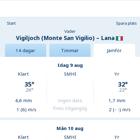
Start
Spara plats
Väder
Vigiljoch (Monte San Vigilio) – Lana
14 dagar
Timmar
Jämför
Idag 9 aug
Klart
SMHI
Yr
35
°
32
°
26
°
22
°
4,6
mm
Ingen data
1,7
mm
finns tillgänglig
1 (6) m/s
2 (- -) m/s
Mån 10 aug
Klart
SMHI
Yr