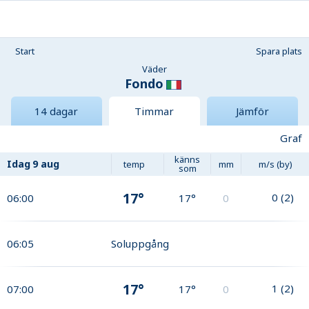
Start
Spara plats
Väder
Fondo
14 dagar
Timmar
Jämför
Graf
känns
Idag
9 aug
temp
mm
m/s (by)
som
17°
0
(
2
)
06:00
17°
0
06:05
Soluppgång
17°
1
(
2
)
07:00
17°
0