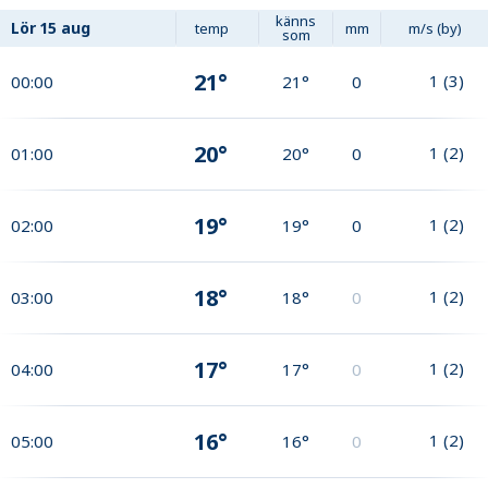
känns
Lör
15 aug
temp
mm
m/s (by)
som
21°
1
(
3
)
00:00
21°
0
20°
1
(
2
)
01:00
20°
0
19°
1
(
2
)
02:00
19°
0
18°
1
(
2
)
03:00
18°
0
17°
1
(
2
)
04:00
17°
0
16°
1
(
2
)
05:00
16°
0