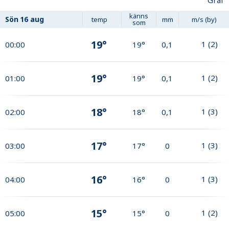
Graf
känns
Sön
16 aug
temp
mm
m/s (by)
som
19°
1
(
2
)
00:00
19°
0,1
19°
1
(
2
)
01:00
19°
0,1
18°
1
(
3
)
02:00
18°
0,1
17°
1
(
3
)
03:00
17°
0
16°
1
(
3
)
04:00
16°
0
15°
1
(
2
)
05:00
15°
0