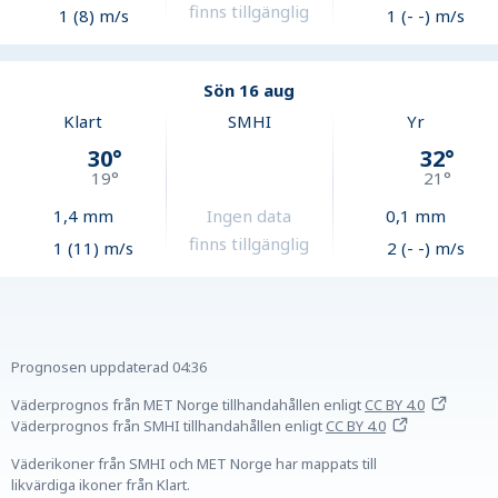
finns tillgänglig
1 (8) m/s
1 (- -) m/s
Sön 16 aug
Klart
SMHI
Yr
30
°
32
°
19
°
21
°
1,4
mm
Ingen data
0,1
mm
finns tillgänglig
1 (11) m/s
2 (- -) m/s
Prognosen uppdaterad
04:36
Väderprognos från MET Norge tillhandahållen
enligt
CC BY 4.0
Väderprognos från SMHI tillhandahållen
enligt
CC BY 4.0
Väderikoner från SMHI och MET Norge har mappats till
likvärdiga ikoner från Klart.