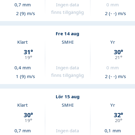
0,7
mm
Ingen data
0
mm
finns tillgänglig
2 (9) m/s
2 (- -) m/s
Fre 14 aug
Klart
SMHI
Yr
31
°
30
°
19
°
21
°
0,4
mm
Ingen data
0
mm
finns tillgänglig
1 (9) m/s
2 (- -) m/s
Lör 15 aug
Klart
SMHI
Yr
30
°
32
°
19
°
20
°
0,7
mm
Ingen data
0,1
mm