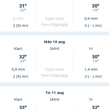
31
°
30
°
22
°
19
°
0
mm
Ingen data
0,9
mm
finns tillgänglig
2 (9) m/s
3 (- -) m/s
Mån 10 aug
Klart
SMHI
Yr
32
°
30
°
23
°
19
°
0,9
mm
Ingen data
1,4
mm
finns tillgänglig
2 (9) m/s
2 (- -) m/s
Tis 11 aug
Klart
SMHI
Yr
33
°
32
°