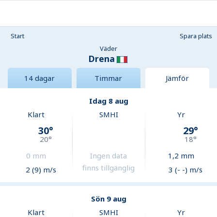
Start
Spara plats
Väder
Drena
14 dagar
Timmar
Jämför
Idag 8 aug
Klart
SMHI
Yr
30
°
29
°
20
°
18
°
0
mm
Ingen data
1,2
mm
finns tillgänglig
2 (9) m/s
3 (- -) m/s
Sön 9 aug
Klart
SMHI
Yr