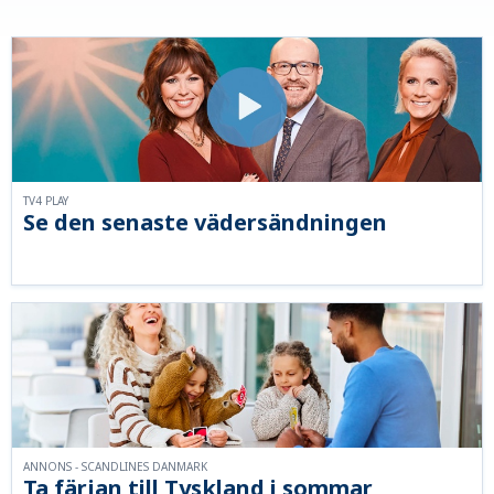
TV4 PLAY
Se den senaste vädersändningen
ANNONS - SCANDLINES DANMARK
Ta färjan till Tyskland i sommar