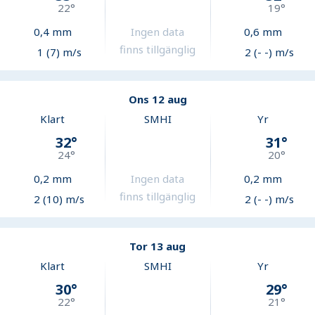
22
°
19
°
0,4
mm
Ingen data
0,6
mm
finns tillgänglig
1 (7) m/s
2 (- -) m/s
Ons 12 aug
Klart
SMHI
Yr
32
°
31
°
24
°
20
°
0,2
mm
Ingen data
0,2
mm
finns tillgänglig
2 (10) m/s
2 (- -) m/s
Tor 13 aug
Klart
SMHI
Yr
30
°
29
°
22
°
21
°