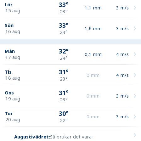
33°
Lör
1,1
mm
3
m/s
15 aug
23°
33°
Sön
1,6
mm
3
m/s
16 aug
23°
32°
Mån
0,1
mm
4
m/s
17 aug
24°
31°
Tis
0
mm
4
m/s
18 aug
23°
31°
Ons
0
mm
3
m/s
19 aug
23°
30°
Tor
0
mm
3
m/s
20 aug
22°
Augustivädret:
Så brukar det vara...