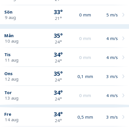
33°
Sön
0
mm
5
m/s
9 aug
21°
35°
Mån
0
mm
4
m/s
10 aug
24°
34°
Tis
0
mm
4
m/s
11 aug
24°
35°
Ons
0,1
mm
3
m/s
12 aug
24°
34°
Tor
0
mm
4
m/s
13 aug
24°
34°
Fre
0,5
mm
3
m/s
14 aug
24°