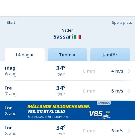
Start
Spara plats
Väder
Sassari
14 dagar
Timmar
Jämför
34°
Idag
0
mm
4
m/s
6 aug
26°
34°
Fre
0
mm
5
m/s
7 aug
23°
Lör
8 aug
34°
Lör
0
mm
5
m/s
8 aug
21°