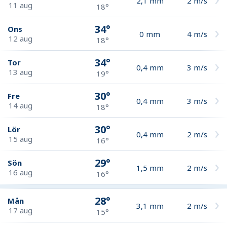
2,1
mm
2
m/s
11 aug
18°
34°
Ons
0
mm
4
m/s
12 aug
18°
34°
Tor
0,4
mm
3
m/s
13 aug
19°
30°
Fre
0,4
mm
3
m/s
14 aug
18°
30°
Lör
0,4
mm
2
m/s
15 aug
16°
29°
Sön
1,5
mm
2
m/s
16 aug
16°
28°
Mån
3,1
mm
2
m/s
17 aug
15°