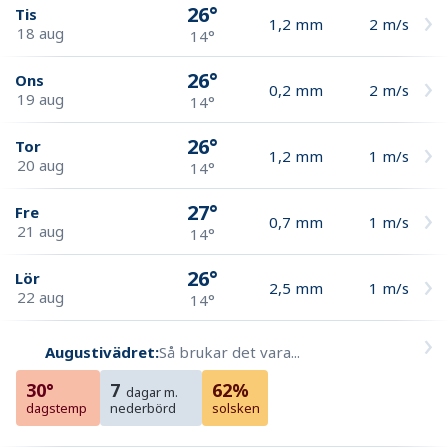
26°
Tis
1,2
mm
2
m/s
18 aug
14°
26°
Ons
0,2
mm
2
m/s
19 aug
14°
26°
Tor
1,2
mm
1
m/s
20 aug
14°
27°
Fre
0,7
mm
1
m/s
21 aug
14°
26°
Lör
2,5
mm
1
m/s
22 aug
14°
Augustivädret:
Så brukar det vara...
30°
7
62%
dagar m.
dagstemp
nederbörd
solsken