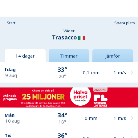
Start
Spara plats
Väder
Trasacco
14 dagar
Timmar
Jämför
33°
Idag
0,1
mm
1
m/s
9 aug
20°
34°
Mån
0
mm
1
m/s
10 aug
18°
36°
Tis