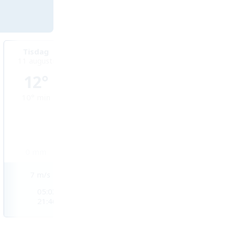
Tisdag
Onsdag
Torsdag
11 augusti
12 augusti
13 augusti
12°
12°
12°
10°
min
11°
min
8
mm
0
mm
4,9
mm
10
m/s
7
m/s
7
m/s
05:06
05:03
05:09
21:43
21:46
21:39