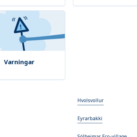
Varningar
Hvolsvollur
Eyrarbakki
Sólheimar Eco-village