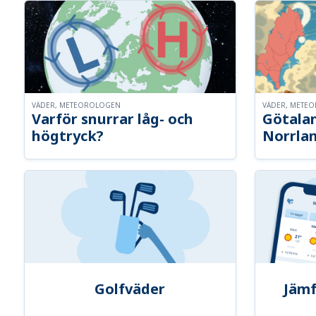
VÄDER, METEOROLOGEN
VÄDER, METE
Varför snurrar låg- och
Götalan
högtryck?
Norrla
Golfväder
Jämf