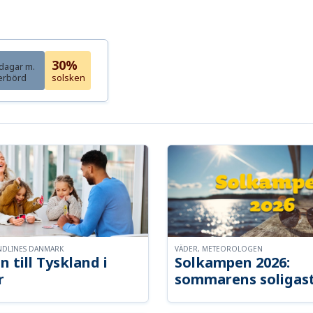
30%
dagar m.
erbörd
solsken
NDLINES DANMARK
VÄDER, METEOROLOGEN
n till Tyskland i
Solkampen 2026:
r
sommarens soligast