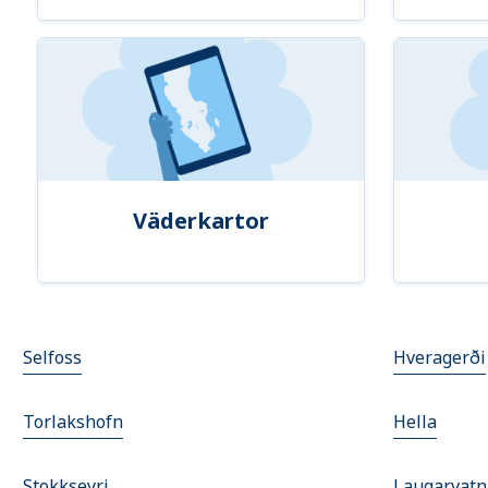
Väderkartor
Selfoss
Hveragerði
Torlakshofn
Hella
Stokkseyri
Laugarvatn