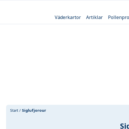
Väderkartor
Artiklar
Pollenpr
Start
Siglufjorour
Si