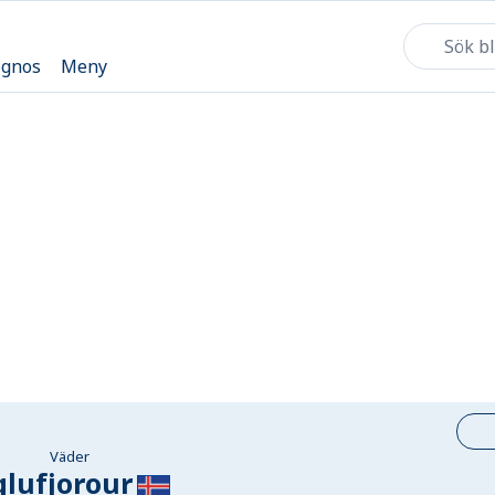
ognos
Meny
Väder
glufjorour