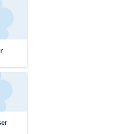
r
ser