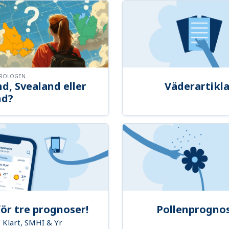
OROLOGEN
d, Svealand eller
Väderartikla
nd?
ör tre prognoser!
Pollenprogno
Klart, SMHI & Yr