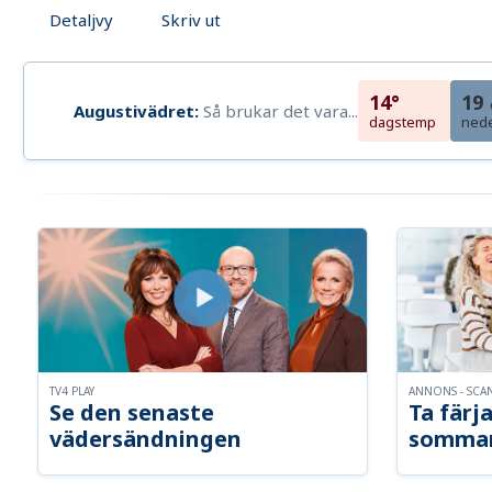
Detaljvy
Skriv ut
14°
19
Augustivädret:
Så brukar det vara...
dagstemp
ned
TV4 PLAY
ANNONS - SCA
Se den senaste
Ta färja
vädersändningen
somma