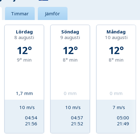
Timmar
Jämför
Lördag
Söndag
Måndag
8 augusti
9 augusti
10 augusti
12°
12°
12°
9°
min
8°
min
8°
min
1,7
mm
0
mm
0
mm
10
m/s
10
m/s
7
m/s
04:54
04:57
05:00
21:56
21:52
21:49