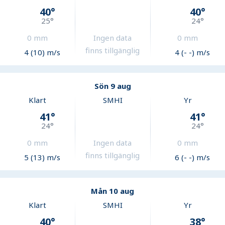
40
°
40
°
25
°
24
°
0
mm
Ingen data
0
mm
finns tillgänglig
4 (10) m/s
4 (- -) m/s
Sön 9 aug
Klart
SMHI
Yr
41
°
41
°
24
°
24
°
0
mm
Ingen data
0
mm
finns tillgänglig
5 (13) m/s
6 (- -) m/s
Mån 10 aug
Klart
SMHI
Yr
40
°
38
°