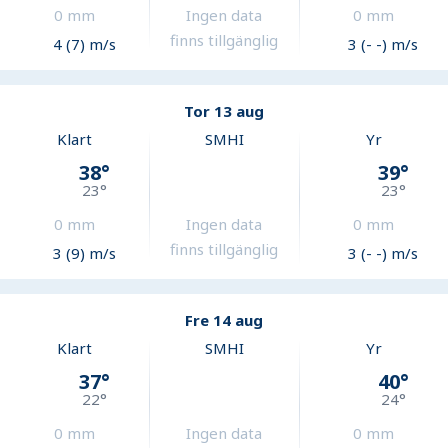
0
mm
Ingen data
0
mm
finns tillgänglig
4 (7) m/s
3 (- -) m/s
Tor 13 aug
Klart
SMHI
Yr
38
°
39
°
23
°
23
°
0
mm
Ingen data
0
mm
finns tillgänglig
3 (9) m/s
3 (- -) m/s
Fre 14 aug
Klart
SMHI
Yr
37
°
40
°
22
°
24
°
0
mm
Ingen data
0
mm