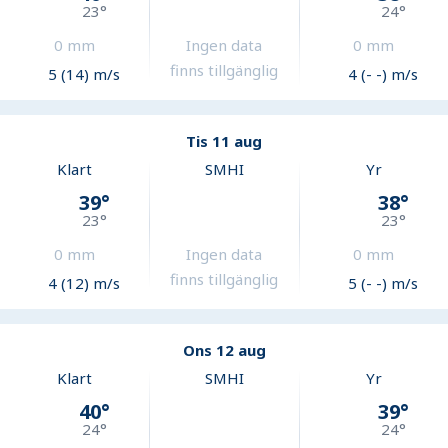
23
°
24
°
0
mm
Ingen data
0
mm
finns tillgänglig
5 (14) m/s
4 (- -) m/s
Tis 11 aug
Klart
SMHI
Yr
39
°
38
°
23
°
23
°
0
mm
Ingen data
0
mm
finns tillgänglig
4 (12) m/s
5 (- -) m/s
Ons 12 aug
Klart
SMHI
Yr
40
°
39
°
24
°
24
°