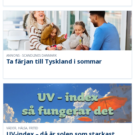
ANNONS - SCANDLINES DANMARK
Ta färjan till Tyskland i sommar
VÄDER, HÄLSA, FRITID
UV-index – då är solen som starkast