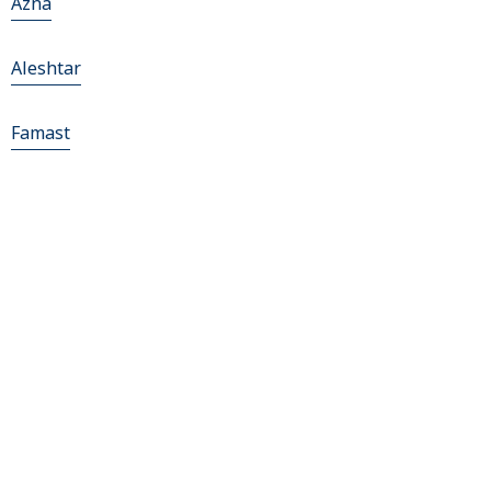
Azna
Aleshtar
Famast