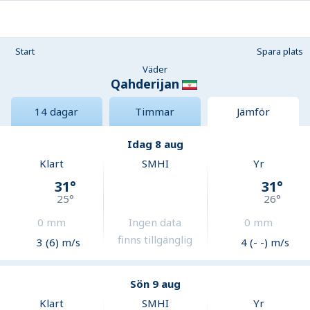
Start
Spara plats
Väder
Qahderijan
14 dagar
Timmar
Jämför
Idag 8 aug
Klart
SMHI
Yr
31
°
31
°
25
°
26
°
0
mm
Ingen data
0
mm
finns tillgänglig
3 (6) m/s
4 (- -) m/s
Sön 9 aug
Klart
SMHI
Yr