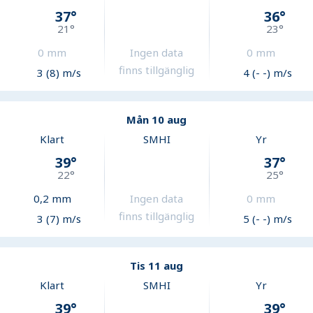
37
°
36
°
21
°
23
°
0
mm
Ingen data
0
mm
finns tillgänglig
3 (8) m/s
4 (- -) m/s
Mån 10 aug
Klart
SMHI
Yr
39
°
37
°
22
°
25
°
0,2
mm
Ingen data
0
mm
finns tillgänglig
3 (7) m/s
5 (- -) m/s
Tis 11 aug
Klart
SMHI
Yr
39
°
39
°