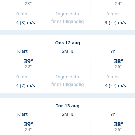
23
°
24
°
0
mm
Ingen data
0
mm
finns tillgänglig
4 (8) m/s
3 (- -) m/s
Ons 12 aug
Klart
SMHI
Yr
39
°
38
°
22
°
26
°
0
mm
Ingen data
0
mm
finns tillgänglig
4 (7) m/s
4 (- -) m/s
Tor 13 aug
Klart
SMHI
Yr
39
°
38
°
24
°
26
°