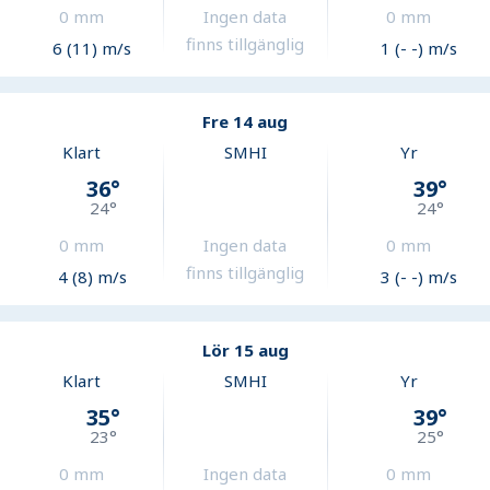
0
mm
Ingen data
0
mm
finns tillgänglig
6 (11) m/s
1 (- -) m/s
Fre 14 aug
Klart
SMHI
Yr
36
°
39
°
24
°
24
°
0
mm
Ingen data
0
mm
finns tillgänglig
4 (8) m/s
3 (- -) m/s
Lör 15 aug
Klart
SMHI
Yr
35
°
39
°
23
°
25
°
0
mm
Ingen data
0
mm