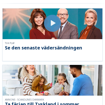
TV4 PLAY
Se den senaste vädersändningen
ANNONS - SCANDLINES DANMARK
Ta färjan till Tyskland i sommar