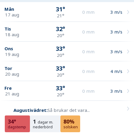
31°
Mån
0
mm
3
m/s
17 aug
21°
32°
Tis
0
mm
3
m/s
18 aug
20°
33°
Ons
0
mm
3
m/s
19 aug
20°
33°
Tor
0
mm
4
m/s
20 aug
20°
33°
Fre
0
mm
3
m/s
21 aug
20°
Augustivädret:
Så brukar det vara...
34°
1
80%
dagar m.
dagstemp
nederbörd
solsken