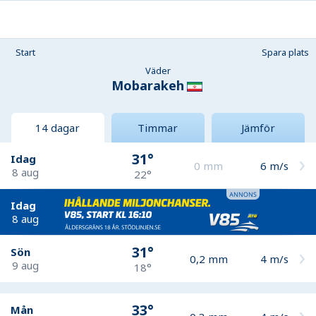
Start
Spara plats
Väder
Mobarakeh
14 dagar
Timmar
Jämför
31°
Idag
0
mm
6
m/s
8 aug
22°
Idag
8 aug
31°
Sön
0,2
mm
4
m/s
9 aug
18°
33°
Mån