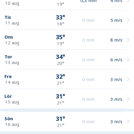
0,3
mm
4
m/s
10 aug
19°
33°
Tis
0
mm
5
m/s
11 aug
18°
35°
Ons
0
mm
8
m/s
12 aug
19°
34°
Tor
0
mm
6
m/s
13 aug
20°
32°
Fre
0
mm
3
m/s
14 aug
21°
31°
Lör
0
mm
3
m/s
15 aug
21°
31°
Sön
0
mm
3
m/s
16 aug
21°