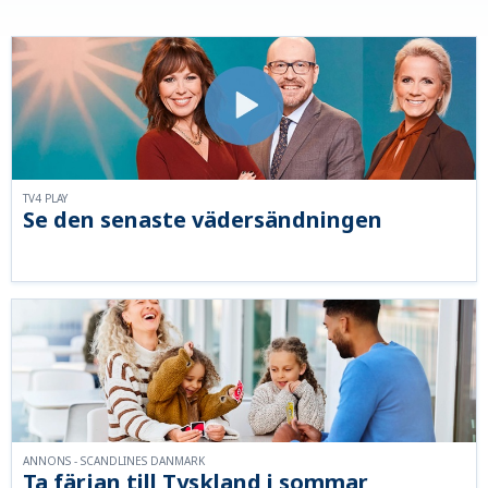
TV4 PLAY
Se den senaste vädersändningen
ANNONS - SCANDLINES DANMARK
Ta färjan till Tyskland i sommar