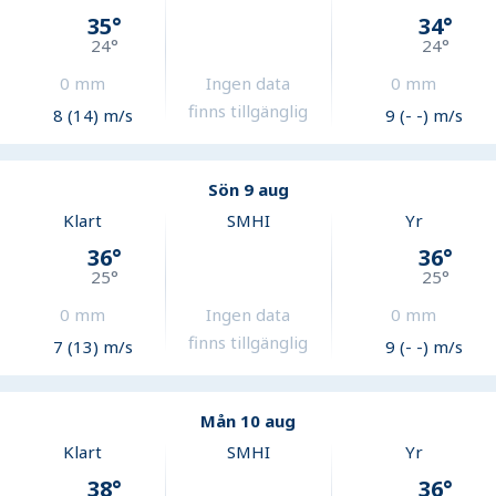
35
°
34
°
24
°
24
°
0
mm
Ingen data
0
mm
finns tillgänglig
8 (14) m/s
9 (- -) m/s
Sön 9 aug
Klart
SMHI
Yr
36
°
36
°
25
°
25
°
0
mm
Ingen data
0
mm
finns tillgänglig
7 (13) m/s
9 (- -) m/s
Mån 10 aug
Klart
SMHI
Yr
38
°
36
°