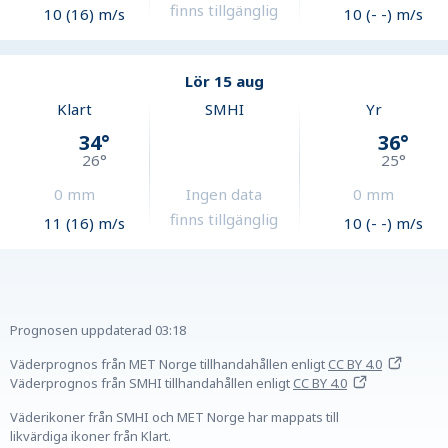
finns tillgänglig
10 (16) m/s
10 (- -) m/s
Lör 15 aug
Klart
SMHI
Yr
34
°
36
°
26
°
25
°
0
mm
Ingen data
0
mm
finns tillgänglig
11 (16) m/s
10 (- -) m/s
Prognosen uppdaterad
03:18
Väderprognos från MET Norge tillhandahållen
enligt
CC BY 4.0
Väderprognos från SMHI tillhandahållen
enligt
CC BY 4.0
Väderikoner från SMHI och MET Norge har mappats till
likvärdiga ikoner från Klart.