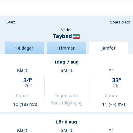
Start
Spara plats
Väder
Taybad
14 dagar
Timmar
Jämför
Idag 7 aug
Klart
SMHI
Yr
34
°
33
°
26
°
26
°
0
mm
Ingen data
0
mm
finns tillgänglig
10 (18) m/s
11 (- -) m/s
Lör 8 aug
Klart
SMHI
Yr