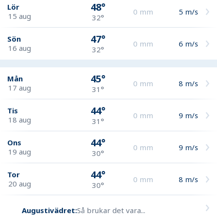
48°
Lör
0
mm
5
m/s
15 aug
32°
47°
Sön
0
mm
6
m/s
16 aug
32°
45°
Mån
0
mm
8
m/s
17 aug
31°
44°
Tis
0
mm
9
m/s
18 aug
31°
44°
Ons
0
mm
9
m/s
19 aug
30°
44°
Tor
0
mm
8
m/s
20 aug
30°
Augustivädret:
Så brukar det vara...