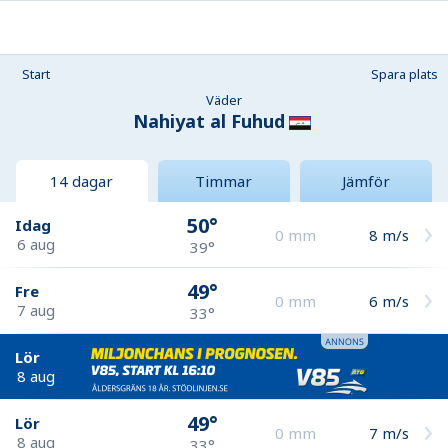
Start
Spara plats
Väder
Nahiyat al Fuhud
14 dagar
Timmar
Jämför
50°
Idag
0
mm
8
m/s
6 aug
39°
49°
Fre
0
mm
6
m/s
7 aug
33°
Lör
8 aug
49°
Lör
0
mm
7
m/s
8 aug
33°