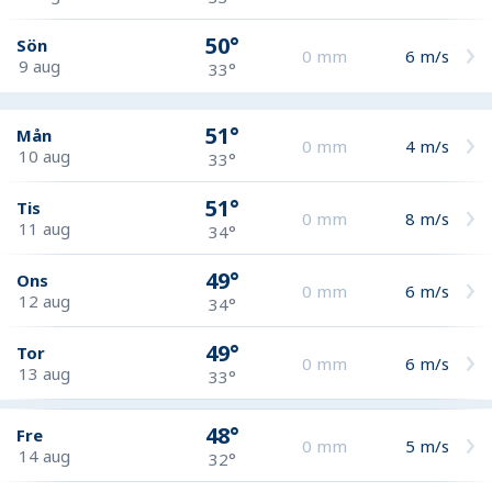
50°
Sön
0
mm
6
m/s
9 aug
33°
51°
Mån
0
mm
4
m/s
10 aug
33°
51°
Tis
0
mm
8
m/s
11 aug
34°
49°
Ons
0
mm
6
m/s
12 aug
34°
49°
Tor
0
mm
6
m/s
13 aug
33°
48°
Fre
0
mm
5
m/s
14 aug
32°