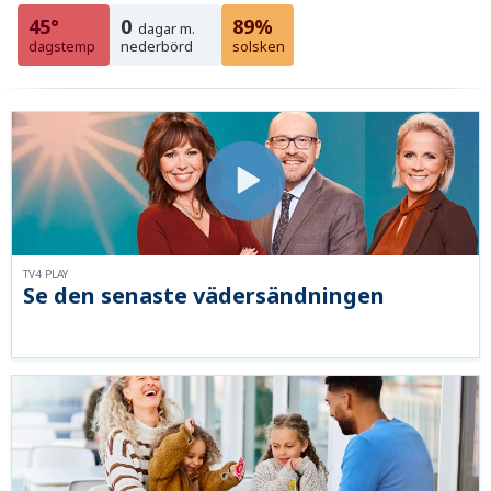
45°
0
89%
dagar m.
dagstemp
nederbörd
solsken
TV4 PLAY
Se den senaste vädersändningen