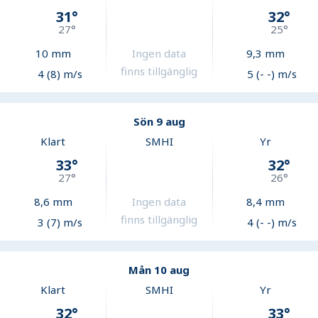
31
°
32
°
27
°
25
°
10
mm
Ingen data
9,3
mm
finns tillgänglig
4 (8) m/s
5 (- -) m/s
Sön 9 aug
Klart
SMHI
Yr
33
°
32
°
27
°
26
°
8,6
mm
Ingen data
8,4
mm
finns tillgänglig
3 (7) m/s
4 (- -) m/s
Mån 10 aug
Klart
SMHI
Yr
32
°
33
°