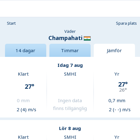
Start
Spara plats
Väder
Champahati
14 dagar
Timmar
Jämför
Idag 7 aug
Klart
SMHI
Yr
27
°
27
°
26
°
0
mm
Ingen data
0,7
mm
finns tillgänglig
2 (4) m/s
2 (- -) m/s
Lör 8 aug
Klart
SMHI
Yr