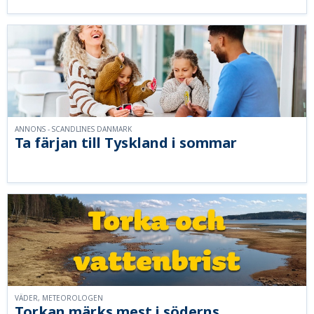
ANNONS - SCANDLINES DANMARK
Ta färjan till Tyskland i sommar
VÄDER, METEOROLOGEN
Torkan märks mest i söderns