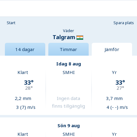
Start
Spara plats
Väder
Talgram
14 dagar
Timmar
Jämför
Idag 8 aug
Klart
SMHI
Yr
33
°
33
°
28
°
27
°
2,2
mm
Ingen data
3,7
mm
finns tillgänglig
3 (7) m/s
4 (- -) m/s
Sön 9 aug
Klart
SMHI
Yr