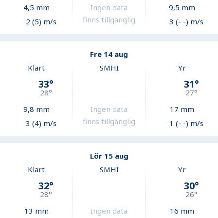
4,5
mm
Ingen data
9,5
mm
finns tillgänglig
2 (5) m/s
3 (- -) m/s
Fre 14 aug
Klart
SMHI
Yr
33
°
31
°
28
°
27
°
9,8
mm
Ingen data
17
mm
finns tillgänglig
3 (4) m/s
1 (- -) m/s
Lör 15 aug
Klart
SMHI
Yr
32
°
30
°
28
°
26
°
13
mm
Ingen data
16
mm