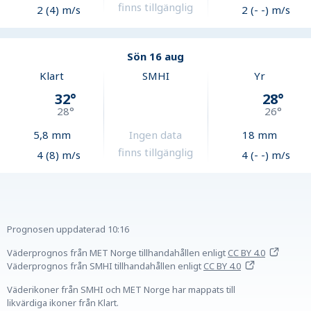
finns tillgänglig
2 (4) m/s
2 (- -) m/s
Sön 16 aug
Klart
SMHI
Yr
32
°
28
°
28
°
26
°
5,8
mm
Ingen data
18
mm
finns tillgänglig
4 (8) m/s
4 (- -) m/s
Prognosen uppdaterad
10:16
Väderprognos från MET Norge tillhandahållen
enligt
CC BY 4.0
Väderprognos från SMHI tillhandahållen
enligt
CC BY 4.0
Väderikoner från SMHI och MET Norge har mappats till
likvärdiga ikoner från Klart.