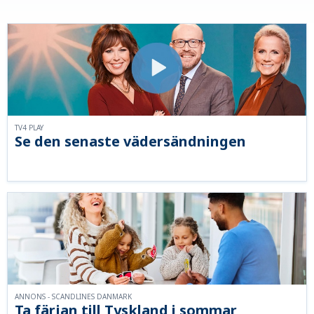
TV4 PLAY
Se den senaste vädersändningen
ANNONS - SCANDLINES DANMARK
Ta färjan till Tyskland i sommar