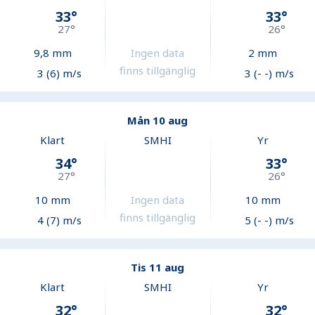
33
°
33
°
27
°
26
°
9,8
mm
Ingen data
2
mm
finns tillgänglig
3 (6) m/s
3 (- -) m/s
Mån 10 aug
Klart
SMHI
Yr
34
°
33
°
27
°
26
°
10
mm
Ingen data
10
mm
finns tillgänglig
4 (7) m/s
5 (- -) m/s
Tis 11 aug
Klart
SMHI
Yr
32
°
32
°