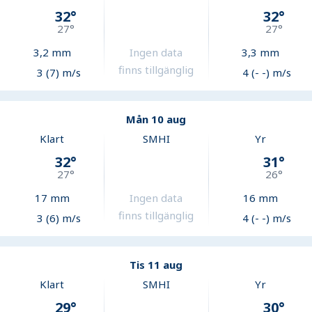
32
°
32
°
27
°
27
°
3,2
mm
Ingen data
3,3
mm
finns tillgänglig
3 (7) m/s
4 (- -) m/s
Mån 10 aug
Klart
SMHI
Yr
32
°
31
°
27
°
26
°
17
mm
Ingen data
16
mm
finns tillgänglig
3 (6) m/s
4 (- -) m/s
Tis 11 aug
Klart
SMHI
Yr
29
°
30
°