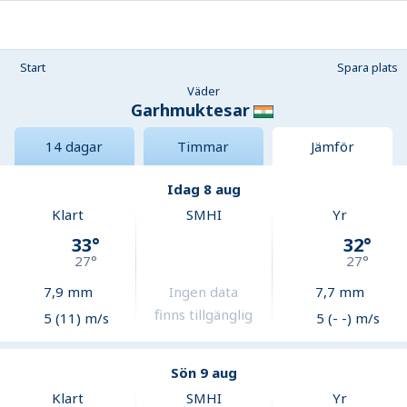
Start
Spara plats
Väder
Garhmuktesar
14 dagar
Timmar
Jämför
Idag 8 aug
Klart
SMHI
Yr
33
°
32
°
27
°
27
°
7,9
mm
Ingen data
7,7
mm
finns tillgänglig
5 (11) m/s
5 (- -) m/s
Sön 9 aug
Klart
SMHI
Yr