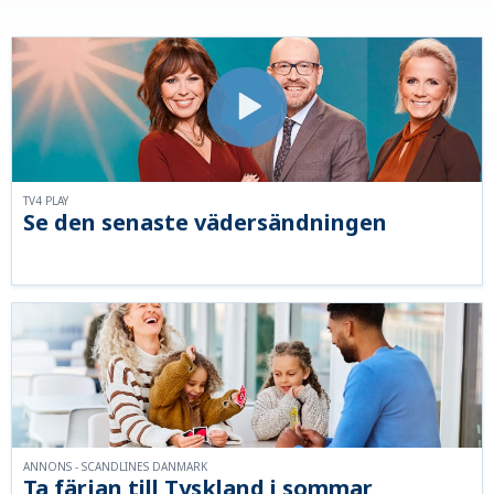
TV4 PLAY
Se den senaste vädersändningen
ANNONS - SCANDLINES DANMARK
Ta färjan till Tyskland i sommar