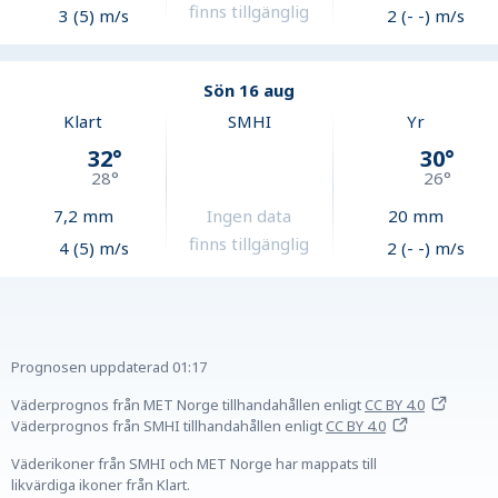
finns tillgänglig
3 (5) m/s
2 (- -) m/s
Sön 16 aug
Klart
SMHI
Yr
32
°
30
°
28
°
26
°
7,2
mm
Ingen data
20
mm
finns tillgänglig
4 (5) m/s
2 (- -) m/s
Prognosen uppdaterad
01:17
Väderprognos från MET Norge tillhandahållen
enligt
CC BY 4.0
Väderprognos från SMHI tillhandahållen
enligt
CC BY 4.0
Väderikoner från SMHI och MET Norge har mappats till
likvärdiga ikoner från Klart.