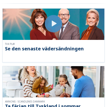
TV4 PLAY
Se den senaste vädersändningen
ANNONS - SCANDLINES DANMARK
Ta färjan till Tyskland i sommar