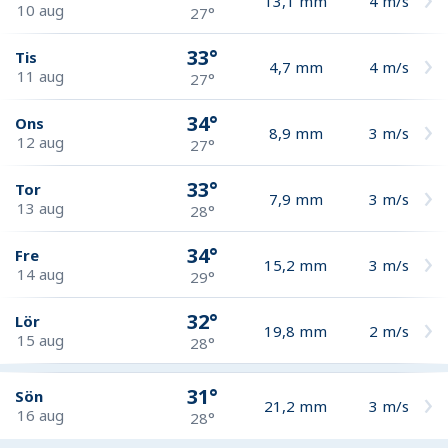
13,1
mm
4
m/s
10 aug
27°
33°
Tis
4,7
mm
4
m/s
11 aug
27°
34°
Ons
8,9
mm
3
m/s
12 aug
27°
33°
Tor
7,9
mm
3
m/s
13 aug
28°
34°
Fre
15,2
mm
3
m/s
14 aug
29°
32°
Lör
19,8
mm
2
m/s
15 aug
28°
31°
Sön
21,2
mm
3
m/s
16 aug
28°