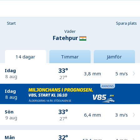
Start
Spara plats
Väder
Fatehpur
14 dagar
Timmar
Jämför
33°
Idag
3,8
mm
5
m/s
8 aug
27°
Idag
8 aug
33°
Sön
6,4
mm
3
m/s
9 aug
27°
32°
Mån