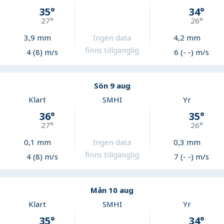
35
°
34
°
27
°
26
°
3,9
mm
Ingen data
4,2
mm
finns tillgänglig
4 (8) m/s
6 (- -) m/s
Sön 9 aug
Klart
SMHI
Yr
36
°
35
°
27
°
26
°
0,1
mm
Ingen data
0,3
mm
finns tillgänglig
4 (8) m/s
7 (- -) m/s
Mån 10 aug
Klart
SMHI
Yr
35
°
34
°