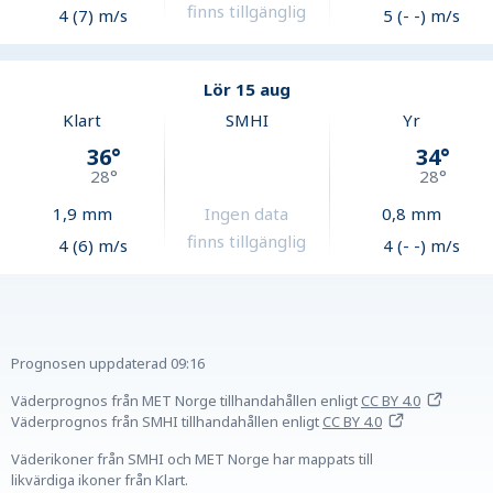
finns tillgänglig
4 (7) m/s
5 (- -) m/s
Lör 15 aug
Klart
SMHI
Yr
36
°
34
°
28
°
28
°
1,9
mm
Ingen data
0,8
mm
finns tillgänglig
4 (6) m/s
4 (- -) m/s
Prognosen uppdaterad
09:16
Väderprognos från MET Norge tillhandahållen
enligt
CC BY 4.0
Väderprognos från SMHI tillhandahållen
enligt
CC BY 4.0
Väderikoner från SMHI och MET Norge har mappats till
likvärdiga ikoner från Klart.