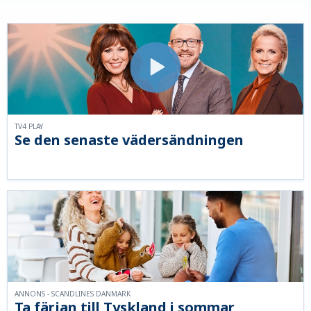
TV4 PLAY
Se den senaste vädersändningen
ANNONS - SCANDLINES DANMARK
Ta färjan till Tyskland i sommar