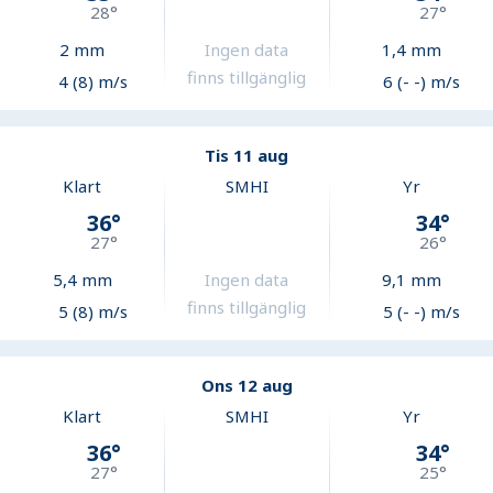
28
°
27
°
2
mm
Ingen data
1,4
mm
finns tillgänglig
4 (8) m/s
6 (- -) m/s
Tis 11 aug
Klart
SMHI
Yr
36
°
34
°
27
°
26
°
5,4
mm
Ingen data
9,1
mm
finns tillgänglig
5 (8) m/s
5 (- -) m/s
Ons 12 aug
Klart
SMHI
Yr
36
°
34
°
27
°
25
°