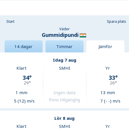
Start
Spara plats
Väder
Gummidipundi
14 dagar
Timmar
Jämför
Idag 7 aug
Klart
SMHI
Yr
34
°
33
°
29
°
26
°
1
mm
Ingen data
13
mm
finns tillgänglig
5 (12) m/s
7 (- -) m/s
Lör 8 aug
Klart
SMHI
Yr