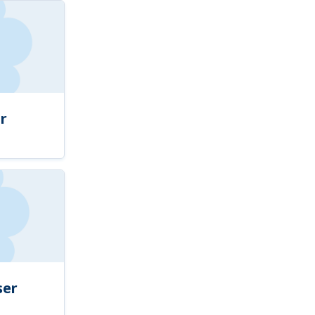
r
ser