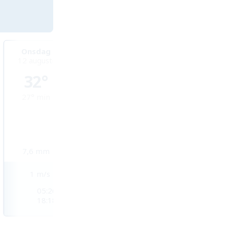
Onsdag
Torsdag
Fredag
12 augusti
13 augusti
14 augusti
32°
31°
31°
27°
min
27°
min
27°
min
7,6
mm
21,1
mm
11,7
mm
1
m/s
3
m/s
3
m/s
05:26
05:26
05:26
18:18
18:18
18:17