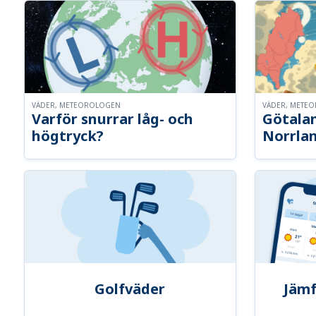
VÄDER, METEOROLOGEN
VÄDER, METE
Varför snurrar låg- och
Götalan
högtryck?
Norrla
Golfväder
Jämf