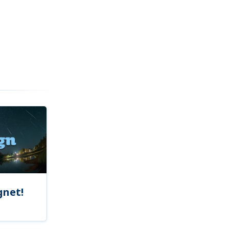
gnet!