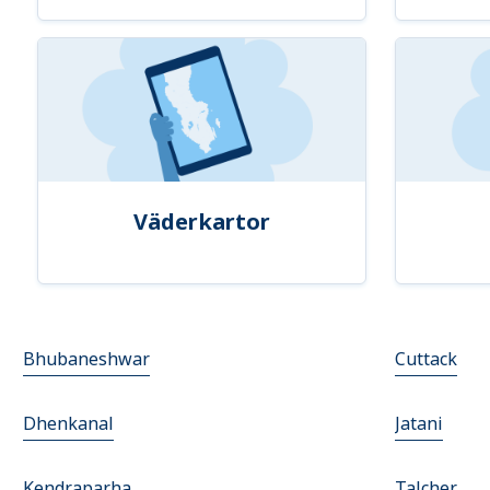
Väderkartor
Bhubaneshwar
Cuttack
Dhenkanal
Jatani
Kendraparha
Talcher