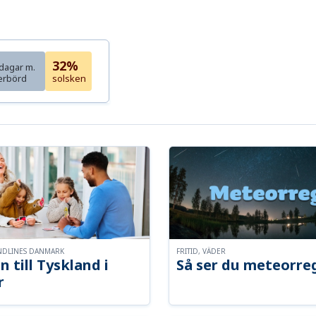
32%
dagar m.
erbörd
solsken
NDLINES DANMARK
FRITID, VÄDER
n till Tyskland i
Så ser du meteorre
r