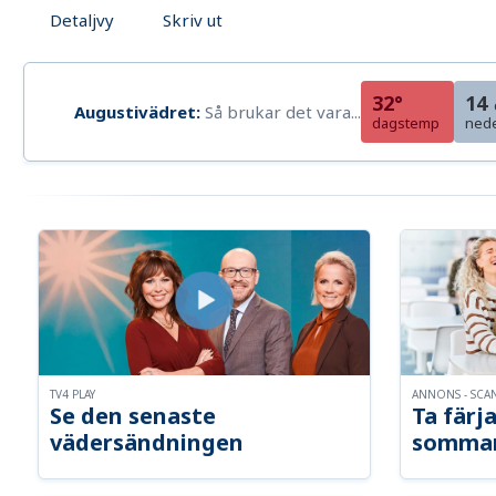
Detaljvy
Skriv ut
32°
14
Augustivädret:
Så brukar det vara...
dagstemp
ned
TV4 PLAY
ANNONS - SCA
Se den senaste
Ta färja
vädersändningen
somma