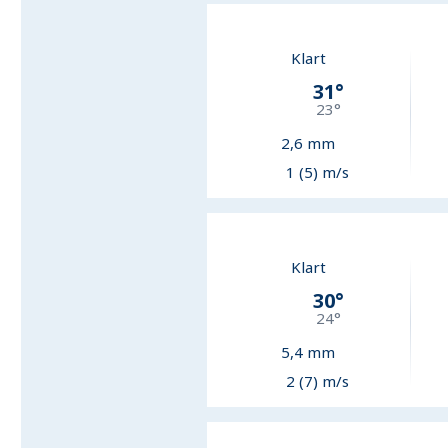
Klart
31
°
23
°
2,6
mm
1 (5) m/s
Klart
30
°
24
°
5,4
mm
2 (7) m/s