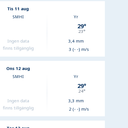
Tis 11 aug
SMHI
Yr
29
°
23
°
Ingen data
3,4
mm
finns tillgänglig
3 (- -) m/s
Ons 12 aug
SMHI
Yr
29
°
24
°
Ingen data
3,3
mm
finns tillgänglig
2 (- -) m/s