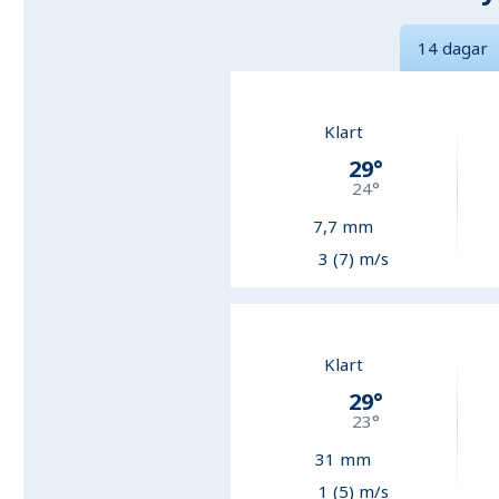
14 dagar
Klart
29
°
24
°
7,7
mm
3 (7) m/s
Klart
29
°
23
°
31
mm
1 (5) m/s