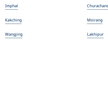
Imphal
Churachan
Kakching
Moirang
Wangjing
Lakhipur