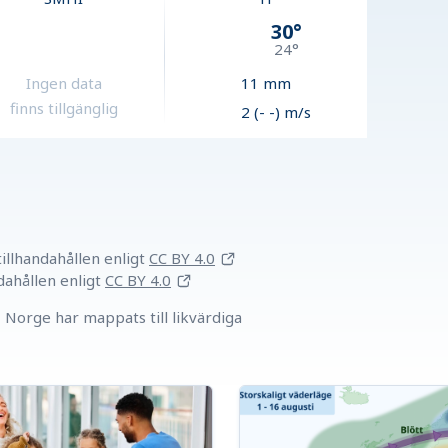
30
°
24
°
Ingen data
11
mm
finns tillgänglig
2 (- -) m/s
llhandahållen
enligt
CC BY 4.0
dahållen
enligt
CC BY 4.0
Norge har mappats till likvärdiga