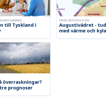
NDLINES DANMARK
VÄDER, METEOROLOGEN
n till Tyskland i
Augustivädret - tud
r
med värme och kyl
å överraskningar?
tre prognoser