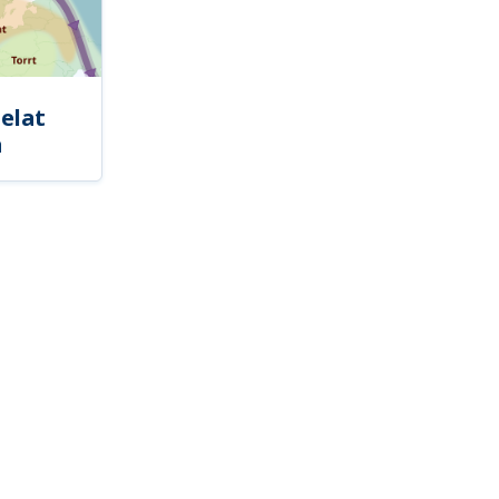
elat
a