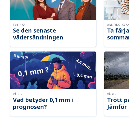
TV4 PLAY
ANNONS - SCA
Se den senaste
Ta färja
vädersändningen
somma
VÄDER
VÄDER
Vad betyder 0,1 mm i
Trött p
prognosen?
Jämför 