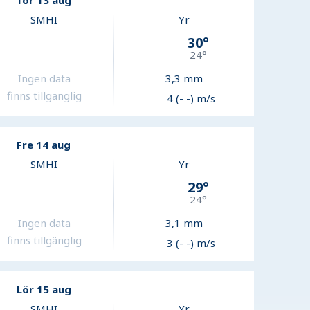
Tor 13 aug
SMHI
Yr
30
°
24
°
Ingen data
3,3
mm
finns tillgänglig
4 (- -) m/s
Fre 14 aug
SMHI
Yr
29
°
24
°
Ingen data
3,1
mm
finns tillgänglig
3 (- -) m/s
Lör 15 aug
SMHI
Yr