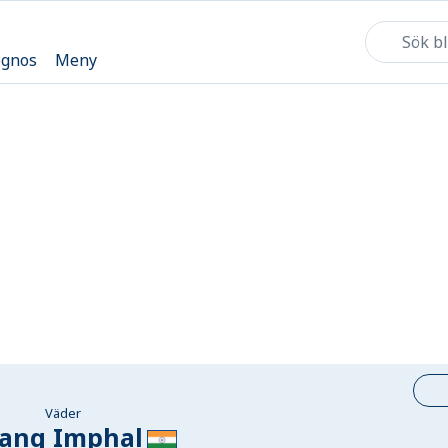
ognos
Meny
Väder
ang Imphal