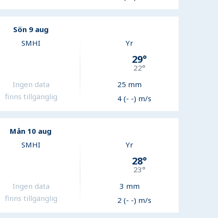
Sön 9 aug
SMHI
Yr
29
°
22
°
Ingen data
25
mm
finns tillgänglig
4 (- -) m/s
Mån 10 aug
SMHI
Yr
28
°
23
°
Ingen data
3
mm
finns tillgänglig
2 (- -) m/s