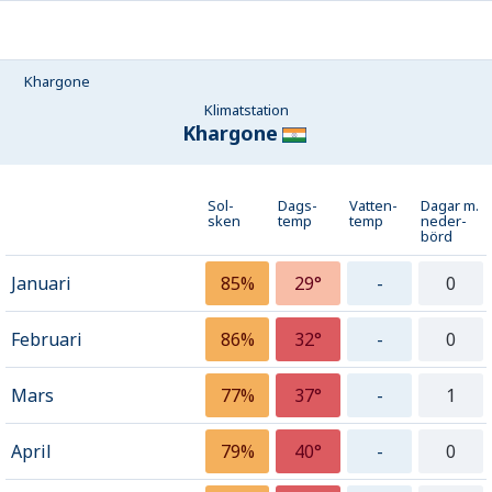
Khargone
Klimatstation
Khargone
Sol-
Dags-
Vatten-
Dagar m.
sken
temp
temp
neder­
börd
Januari
85%
29°
-
0
Februari
86%
32°
-
0
Mars
77%
37°
-
1
April
79%
40°
-
0