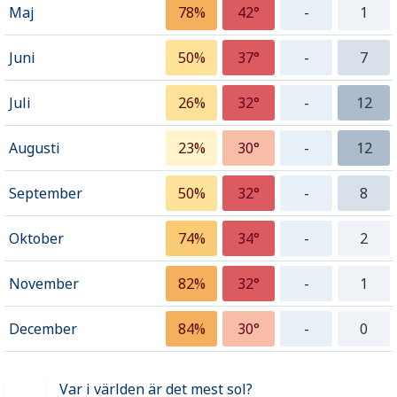
Maj
78%
42°
-
1
Juni
50%
37°
-
7
Juli
26%
32°
-
12
Augusti
23%
30°
-
12
September
50%
32°
-
8
Oktober
74%
34°
-
2
November
82%
32°
-
1
December
84%
30°
-
0
Var i världen är det mest sol?