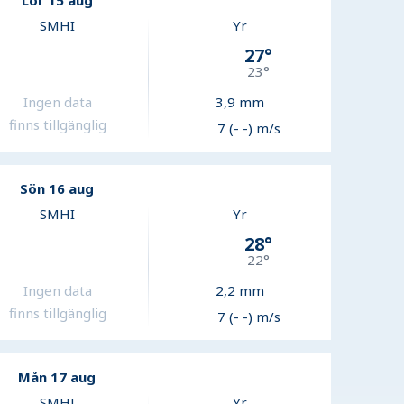
Lör 15 aug
SMHI
Yr
27
°
23
°
Ingen data
3,9
mm
finns tillgänglig
7 (- -) m/s
Sön 16 aug
SMHI
Yr
28
°
22
°
Ingen data
2,2
mm
finns tillgänglig
7 (- -) m/s
Mån 17 aug
SMHI
Yr