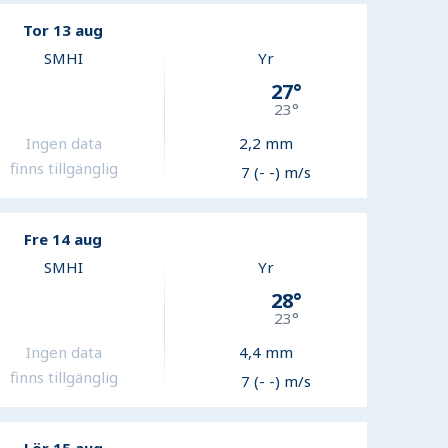
Tor 13 aug
SMHI
Yr
27
°
23
°
Ingen data
2,2
mm
finns tillgänglig
7 (- -) m/s
Fre 14 aug
SMHI
Yr
28
°
23
°
Ingen data
4,4
mm
finns tillgänglig
7 (- -) m/s