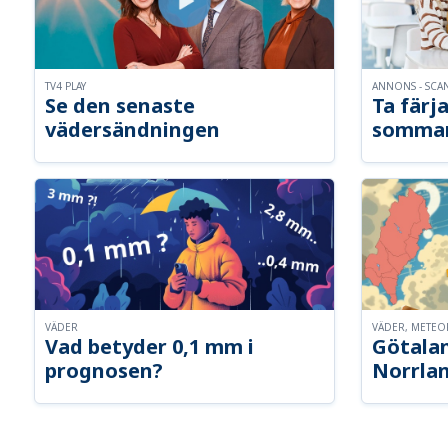
TV4 PLAY
ANNONS - SCA
Se den senaste
Ta färja
vädersändningen
somma
VÄDER
VÄDER, METE
Vad betyder 0,1 mm i
Götalan
prognosen?
Norrla