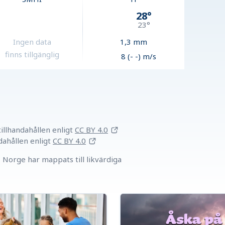
28
°
23
°
Ingen data
1,3
mm
finns tillgänglig
8 (- -) m/s
llhandahållen
enligt
CC BY 4.0
dahållen
enligt
CC BY 4.0
Norge har mappats till likvärdiga