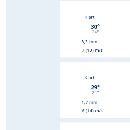
Klart
30
°
24
°
3,3
mm
7 (13) m/s
Klart
29
°
24
°
1,7
mm
6 (14) m/s