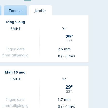
Timmar
Jämför
Idag 9 aug
SMHI
Yr
29
°
23
°
Ingen data
2,6
mm
finns tillgänglig
8 (- -) m/s
Mån 10 aug
SMHI
Yr
29
°
23
°
Ingen data
1,7
mm
finns tillgänglig
8 (- -) m/s