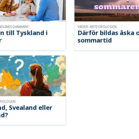
NDLINES DANMARK
VÄDER, METEOROLOGEN
n till Tyskland i
Därför bildas åska 
r
sommartid
OROLOGEN
d, Svealand eller
nd?