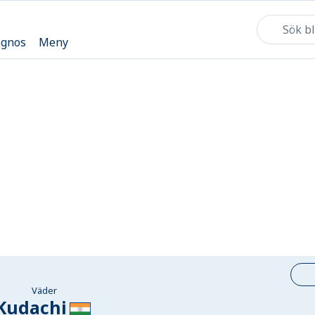
ognos
Meny
Väder
Kudachi