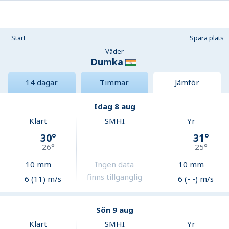
Start
Spara plats
Väder
Dumka
14 dagar
Timmar
Jämför
Idag 8 aug
Klart
SMHI
Yr
30
°
31
°
26
°
25
°
10
mm
Ingen data
10
mm
finns tillgänglig
6 (11) m/s
6 (- -) m/s
Sön 9 aug
Klart
SMHI
Yr