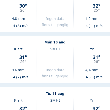
30
°
32
°
26
°
25
°
4,8
mm
Ingen data
1,2
mm
finns tillgänglig
4 (8) m/s
4 (- -) m/s
Mån 10 aug
Klart
SMHI
Yr
31
°
31
°
26
°
26
°
14
mm
Ingen data
4,4
mm
finns tillgänglig
4 (7) m/s
4 (- -) m/s
Tis 11 aug
Klart
SMHI
Yr
32
°
32
°