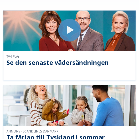
TV4 PLAY
Se den senaste vädersändningen
ANNONS - SCANDLINES DANMARK
Ta färjan till Tyskland i sommar