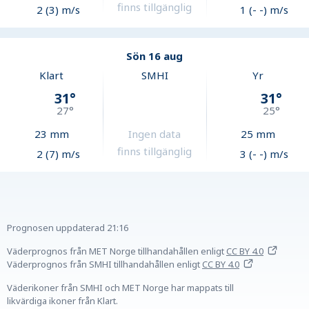
finns tillgänglig
2 (3) m/s
1 (- -) m/s
Sön 16 aug
Klart
SMHI
Yr
31
°
31
°
27
°
25
°
23
mm
Ingen data
25
mm
finns tillgänglig
2 (7) m/s
3 (- -) m/s
Prognosen uppdaterad
21:16
Väderprognos från MET Norge tillhandahållen
enligt
CC BY 4.0
Väderprognos från SMHI tillhandahållen
enligt
CC BY 4.0
Väderikoner från SMHI och MET Norge har mappats till
likvärdiga ikoner från Klart.