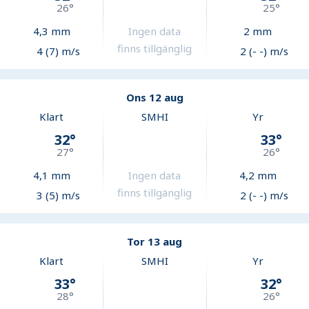
26
°
25
°
4,3
mm
Ingen data
2
mm
finns tillgänglig
4 (7) m/s
2 (- -) m/s
Ons 12 aug
Klart
SMHI
Yr
32
°
33
°
27
°
26
°
4,1
mm
Ingen data
4,2
mm
finns tillgänglig
3 (5) m/s
2 (- -) m/s
Tor 13 aug
Klart
SMHI
Yr
33
°
32
°
28
°
26
°