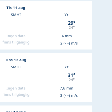
Tis 11 aug
SMHI
Yr
29
°
24
°
Ingen data
4
mm
finns tillgänglig
2 (- -) m/s
Ons 12 aug
SMHI
Yr
31
°
24
°
Ingen data
7,6
mm
finns tillgänglig
3 (- -) m/s