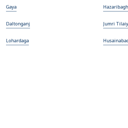
Gaya
Hazaribag
Daltonganj
Jumri Tilai
Lohardaga
Husainaba