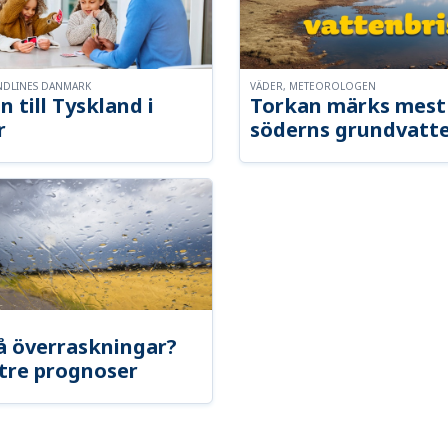
NDLINES DANMARK
VÄDER, METEOROLOGEN
n till Tyskland i
Torkan märks mest 
r
söderns grundvatt
å överraskningar?
tre prognoser