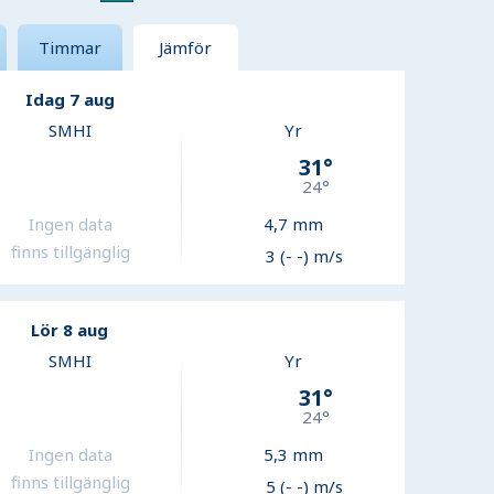
Timmar
Jämför
Idag 7 aug
SMHI
Yr
31
°
24
°
Ingen data
4,7
mm
finns tillgänglig
3 (- -) m/s
Lör 8 aug
SMHI
Yr
31
°
24
°
Ingen data
5,3
mm
finns tillgänglig
5 (- -) m/s