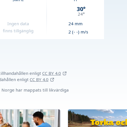
30
°
24
°
Ingen data
24
mm
finns tillgänglig
2 (- -) m/s
llhandahållen
enligt
CC BY 4.0
dahållen
enligt
CC BY 4.0
Norge har mappats till likvärdiga