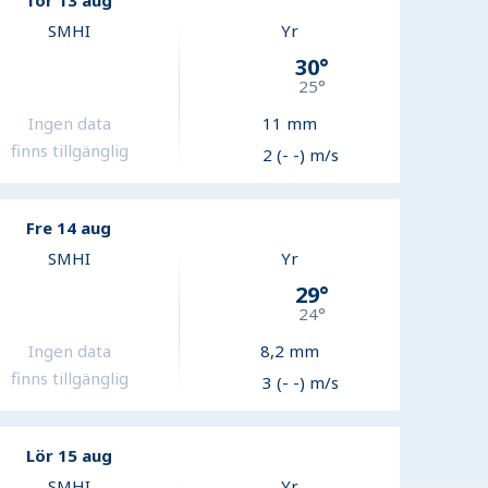
Tor 13 aug
SMHI
Yr
30
°
25
°
Ingen data
11
mm
finns tillgänglig
2 (- -) m/s
Fre 14 aug
SMHI
Yr
29
°
24
°
Ingen data
8,2
mm
finns tillgänglig
3 (- -) m/s
Lör 15 aug
SMHI
Yr