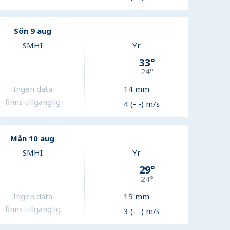
Sön 9 aug
SMHI
Yr
33
°
24
°
Ingen data
14
mm
finns tillgänglig
4 (- -) m/s
Mån 10 aug
SMHI
Yr
29
°
24
°
Ingen data
19
mm
finns tillgänglig
3 (- -) m/s