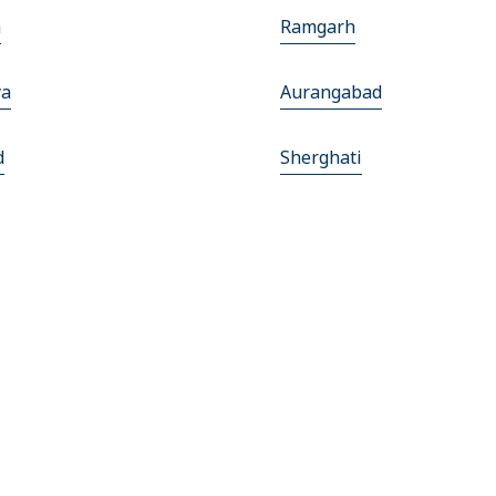
h
Ramgarh
ya
Aurangabad
d
Sherghati