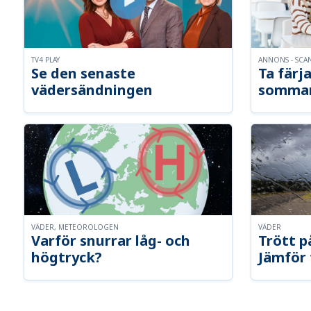
TV4 PLAY
ANNONS - SCA
Se den senaste
Ta färja
vädersändningen
somma
VÄDER, METEOROLOGEN
VÄDER
Varför snurrar låg- och
Trött p
högtryck?
Jämför 