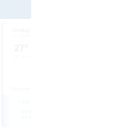
Onsdag
Torsdag
Fredag
12 augusti
13 augusti
14 augusti
27°
27°
26°
21°
min
19°
min
20°
min
53,6
mm
3,2
mm
4,8
mm
1
m/s
2
m/s
2
m/s
05:49
05:49
05:50
19:18
19:17
19:16