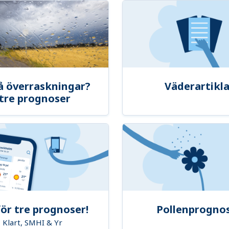
å överraskningar?
Väderartikla
tre prognoser
ör tre prognoser!
Pollenprogno
Klart, SMHI & Yr