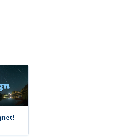
gnet!