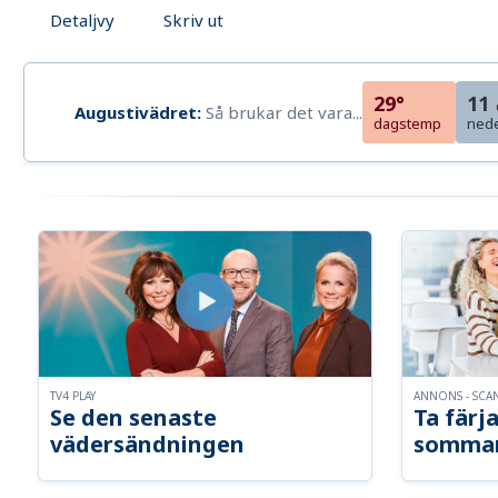
Detaljvy
Skriv ut
29°
11
Augustivädret:
Så brukar det vara...
dagstemp
ned
TV4 PLAY
ANNONS - SCA
Se den senaste
Ta färja
vädersändningen
somma