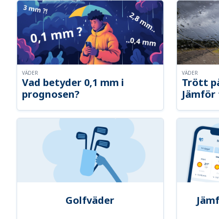
VÄDER
VÄDER
Vad betyder 0,1 mm i
Trött p
prognosen?
Jämför 
Golfväder
Jämf