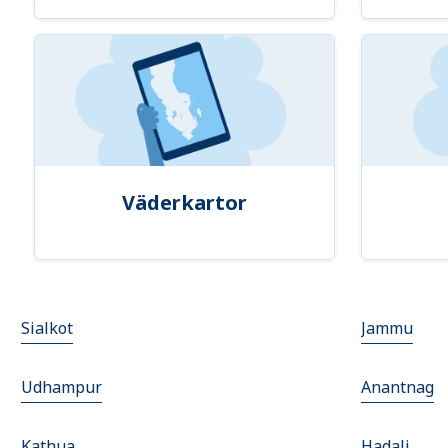
Väderkartor
Sialkot
Jammu
Udhampur
Anantnag
Kathua
Hadali