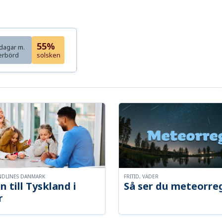
55%
dagar m.
erbörd
solsken
NDLINES DANMARK
FRITID, VÄDER
n till Tyskland i
Så ser du meteorre
r