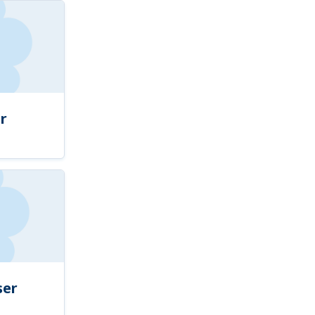
r
ser