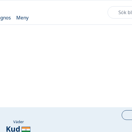
ognos
Meny
Väder
Kud