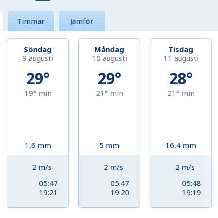
Timmar
Jämför
Söndag
Måndag
Tisdag
9 augusti
10 augusti
11 augusti
29°
29°
28°
19°
min
21°
min
21°
min
1,6
mm
5
mm
16,4
mm
2
m/s
2
m/s
2
m/s
05:47
05:47
05:48
19:21
19:20
19:19