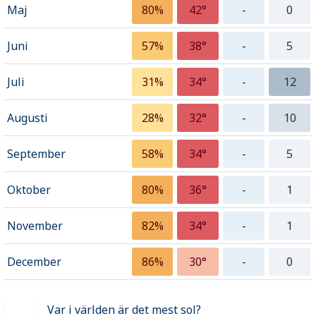
Maj
80%
42°
-
0
Juni
57%
38°
-
5
Juli
31%
34°
-
12
Augusti
28%
32°
-
10
September
58%
34°
-
5
Oktober
80%
36°
-
1
November
82%
34°
-
1
December
86%
30°
-
0
Var i världen är det mest sol?