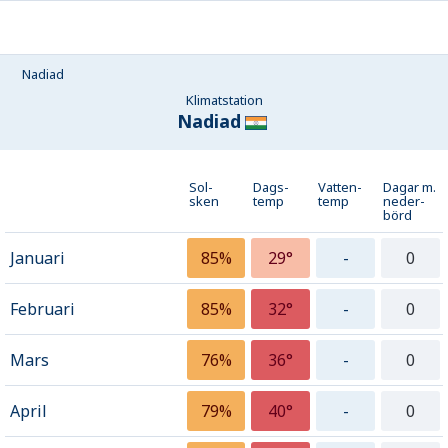
Nadiad
Klimatstation
Nadiad
Sol-
Dags-
Vatten-
Dagar m.
sken
temp
temp
neder­
börd
Januari
85%
29°
-
0
Februari
85%
32°
-
0
Mars
76%
36°
-
0
April
79%
40°
-
0