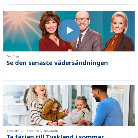
TV4 PLAY
Se den senaste vädersändningen
ANNONS - SCANDLINES DANMARK
Ta färjan till Tyskland i sommar