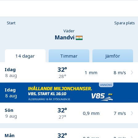
Start
Spara plats
Väder
Mandvi
14 dagar
Timmar
Jämför
32°
Idag
1
mm
8
m/s
8 aug
28°
Idag
8 aug
32°
Sön
0,9
mm
7
m/s
9 aug
27°
32°
Mån