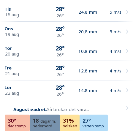
28°
Tis
24,8
mm
5
m/s
18 aug
26°
28°
Ons
20,8
mm
5
m/s
19 aug
26°
28°
Tor
10,8
mm
4
m/s
20 aug
26°
28°
Fre
12,8
mm
4
m/s
21 aug
26°
28°
Lör
14,8
mm
4
m/s
22 aug
26°
Augustivädret:
Så brukar det vara...
30°
18
31%
27°
dagar m.
dagstemp
nederbörd
solsken
vatten temp