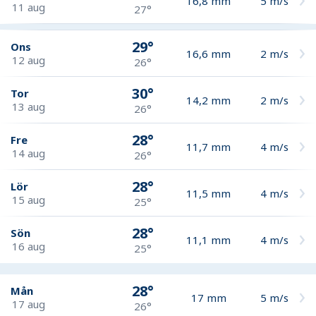
16,8
mm
5
m/s
11 aug
27°
29°
Ons
16,6
mm
2
m/s
12 aug
26°
30°
Tor
14,2
mm
2
m/s
13 aug
26°
28°
Fre
11,7
mm
4
m/s
14 aug
26°
28°
Lör
11,5
mm
4
m/s
15 aug
25°
28°
Sön
11,1
mm
4
m/s
16 aug
25°
28°
Mån
17
mm
5
m/s
17 aug
26°