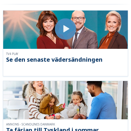
TV4 PLAY
Se den senaste vädersändningen
ANNONS - SCANDLINES DANMARK
Ta färjan till Tyskland i sommar