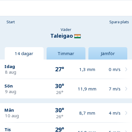
Start
Spara plats
Väder
Taleigao
14 dagar
Timmar
Jämför
Idag
27°
1,3
mm
0
m/s
8 aug
30°
Sön
11,9
mm
7
m/s
9 aug
26°
30°
Mån
8,7
mm
4
m/s
10 aug
26°
29°
Tis