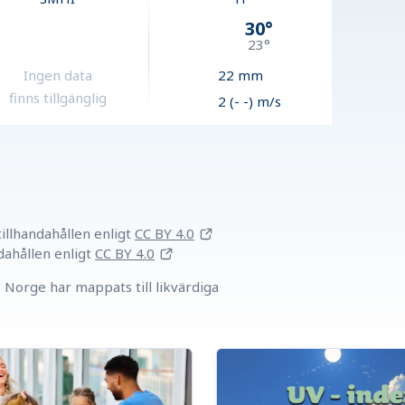
30
°
23
°
Ingen data
22
mm
finns tillgänglig
2 (- -) m/s
llhandahållen
enligt
CC BY 4.0
dahållen
enligt
CC BY 4.0
Norge har mappats till likvärdiga