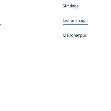
Simdega
r
Jashpurnagar
Manoharpur