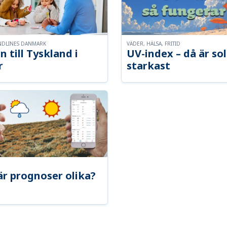
NDLINES DANMARK
VÄDER, HÄLSA, FRITID
n till Tyskland i
UV-index – då är so
r
starkast
är prognoser olika?