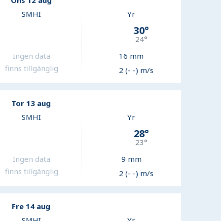
Ons 12 aug
SMHI
Yr
30
°
24
°
Ingen data
16
mm
finns tillgänglig
2 (- -) m/s
Tor 13 aug
SMHI
Yr
28
°
23
°
Ingen data
9
mm
finns tillgänglig
2 (- -) m/s
Fre 14 aug
SMHI
Yr