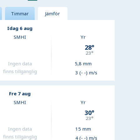
Timmar
Jämför
Idag 6 aug
SMHI
Yr
28
°
23
°
Ingen data
5,8
mm
finns tillgänglig
3 (- -) m/s
Fre 7 aug
SMHI
Yr
30
°
23
°
Ingen data
15
mm
finns tillgänglig
4 (- -) m/s