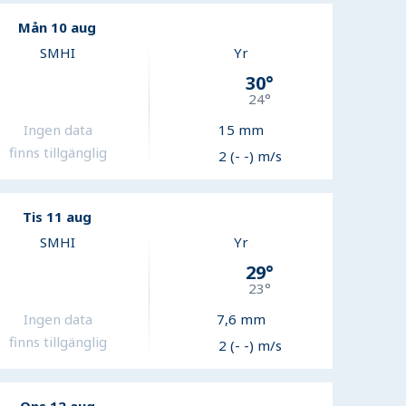
Mån 10 aug
SMHI
Yr
30
°
24
°
Ingen data
15
mm
finns tillgänglig
2 (- -) m/s
Tis 11 aug
SMHI
Yr
29
°
23
°
Ingen data
7,6
mm
finns tillgänglig
2 (- -) m/s