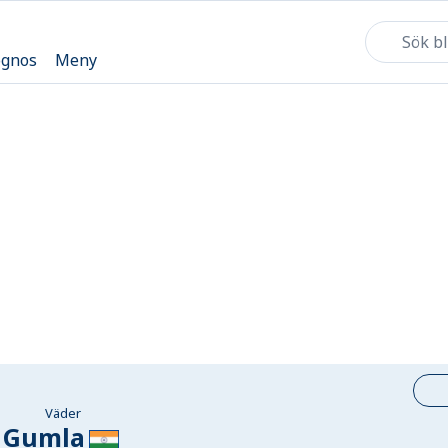
ognos
Meny
Väder
Gumla