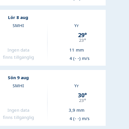
Lör 8 aug
SMHI
Yr
29
°
23
°
Ingen data
11
mm
finns tillgänglig
4 (- -) m/s
Sön 9 aug
SMHI
Yr
30
°
23
°
Ingen data
3,9
mm
finns tillgänglig
4 (- -) m/s