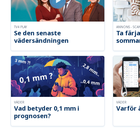
TV4 PLAY
ANNONS - SCA
Se den senaste
Ta färja
vädersändningen
somma
VÄDER
VÄDER
Vad betyder 0,1 mm i
Varför 
prognosen?