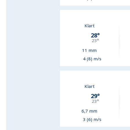
Klart
28
°
23
°
11
mm
4 (8) m/s
Klart
29
°
23
°
6,7
mm
3 (6) m/s