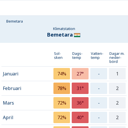
Bemetara
Klimatstation
Bemetara
Sol-
Dags-
Vatten-
Dagar m.
sken
temp
temp
neder­
börd
Januari
74%
27°
-
1
Februari
78%
31°
-
2
Mars
72%
36°
-
2
April
72%
40°
-
2