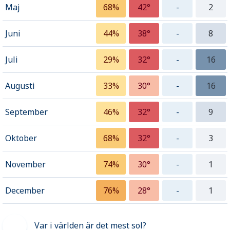
Maj
68%
42°
-
2
Juni
44%
38°
-
8
Juli
29%
32°
-
16
Augusti
33%
30°
-
16
September
46%
32°
-
9
Oktober
68%
32°
-
3
November
74%
30°
-
1
December
76%
28°
-
1
Var i världen är det mest sol?