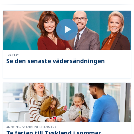
TV4 PLAY
Se den senaste vädersändningen
ANNONS - SCANDLINES DANMARK
Ta färjan till Tyskland i sommar