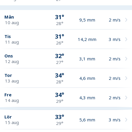
31°
Mån
9,5
mm
2
m/s
10 aug
28°
31°
Tis
14,2
mm
3
m/s
11 aug
26°
32°
Ons
3,1
mm
2
m/s
12 aug
27°
34°
Tor
4,6
mm
2
m/s
13 aug
28°
34°
Fre
4,3
mm
2
m/s
14 aug
29°
33°
Lör
5,6
mm
3
m/s
15 aug
29°