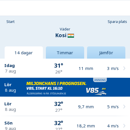
Start
Spara plats
Väder
Kosi
14 dagar
Timmar
Jämför
31°
Idag
11
mm
3
m/s
7 aug
26°
Lör
8 aug
32°
Lör
9,7
mm
5
m/s
8 aug
27°
32°
Sön
18,2
mm
4
m/s
9 aug
27°