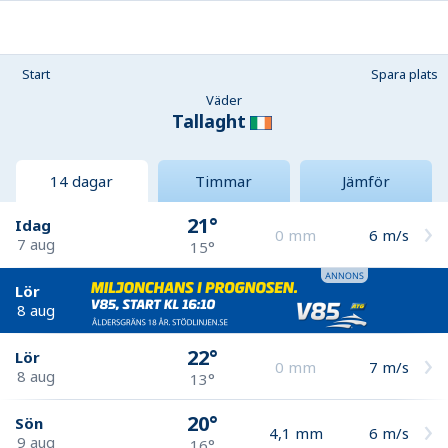
Start
Spara plats
Väder
Tallaght
14 dagar
Timmar
Jämför
21°
Idag
0
mm
6
m/s
7 aug
15°
Lör
8 aug
22°
Lör
0
mm
7
m/s
8 aug
13°
20°
Sön
4,1
mm
6
m/s
9 aug
16°