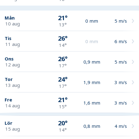
21°
Mån
0
mm
5
m/s
10 aug
13°
26°
Tis
0
mm
6
m/s
11 aug
14°
26°
Ons
0,9
mm
5
m/s
12 aug
17°
24°
Tor
1,9
mm
3
m/s
13 aug
17°
21°
Fre
1,6
mm
3
m/s
14 aug
15°
20°
Lör
0,8
mm
4
m/s
15 aug
14°