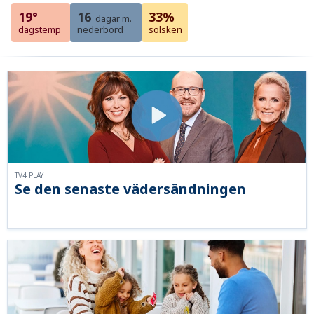
19°
16
33%
dagar m.
dagstemp
nederbörd
solsken
TV4 PLAY
Se den senaste vädersändningen