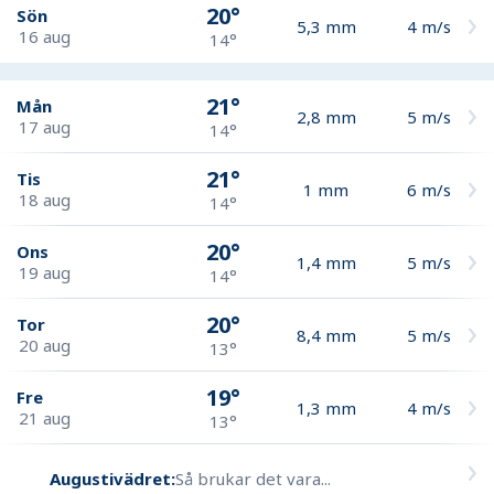
20°
Sön
5,3
mm
4
m/s
16 aug
14°
21°
Mån
2,8
mm
5
m/s
17 aug
14°
21°
Tis
1
mm
6
m/s
18 aug
14°
20°
Ons
1,4
mm
5
m/s
19 aug
14°
20°
Tor
8,4
mm
5
m/s
20 aug
13°
19°
Fre
1,3
mm
4
m/s
21 aug
13°
Augustivädret:
Så brukar det vara...