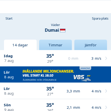
Start
Spara plats
Väder
Dumai
14 dagar
Timmar
Jämför
35°
Idag
0
mm
3
m/s
7 aug
29°
Lör
8 aug
35°
Lör
3,3
mm
4
m/s
8 aug
27°
35°
Sön
2,1
mm
4
m/s
9 aug
26°