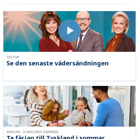
TV4 PLAY
Se den senaste vädersändningen
ANNONS - SCANDLINES DANMARK
Ta färjan till Tyskland i sommar