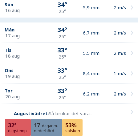
34°
Sön
5,9
mm
2
m/s
16 aug
25°
34°
Mån
6,7
mm
2
m/s
17 aug
25°
33°
Tis
5,5
mm
2
m/s
18 aug
25°
33°
Ons
8,4
mm
1
m/s
19 aug
25°
33°
Tor
6,2
mm
2
m/s
20 aug
25°
Augustivädret:
Så brukar det vara...
32°
17
53%
dagar m.
dagstemp
nederbörd
solsken