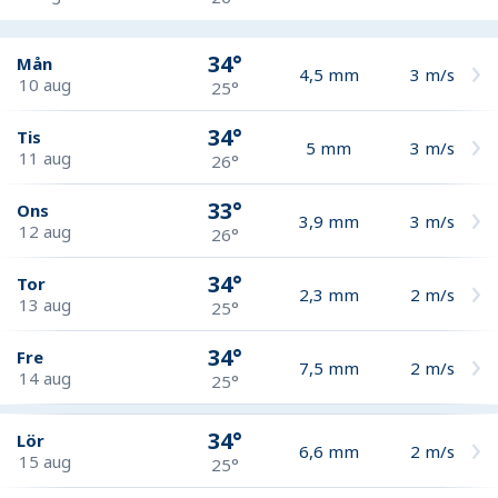
34°
Mån
4,5
mm
3
m/s
10 aug
25°
34°
Tis
5
mm
3
m/s
11 aug
26°
33°
Ons
3,9
mm
3
m/s
12 aug
26°
34°
Tor
2,3
mm
2
m/s
13 aug
25°
34°
Fre
7,5
mm
2
m/s
14 aug
25°
34°
Lör
6,6
mm
2
m/s
15 aug
25°