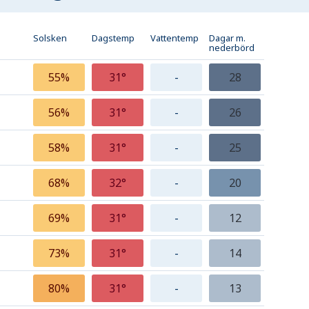
Solsken
Dagstemp
Vattentemp
Dagar m.
nederbörd
55%
31°
-
28
56%
31°
-
26
58%
31°
-
25
68%
32°
-
20
69%
31°
-
12
73%
31°
-
14
80%
31°
-
13