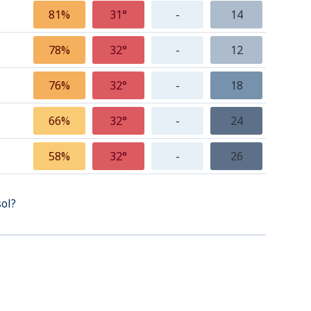
81%
31°
-
14
78%
32°
-
12
76%
32°
-
18
66%
32°
-
24
58%
32°
-
26
sol?