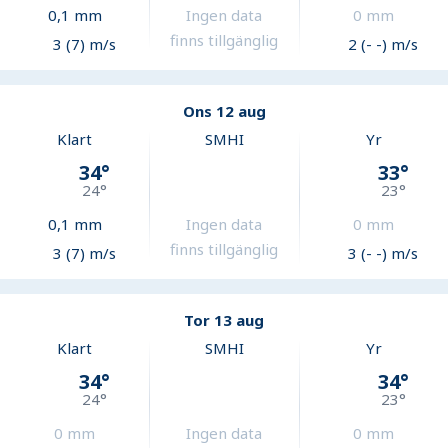
0,1
mm
Ingen data
0
mm
finns tillgänglig
3 (7) m/s
2 (- -) m/s
Ons 12 aug
Klart
SMHI
Yr
34
°
33
°
24
°
23
°
0,1
mm
Ingen data
0
mm
finns tillgänglig
3 (7) m/s
3 (- -) m/s
Tor 13 aug
Klart
SMHI
Yr
34
°
34
°
24
°
23
°
0
mm
Ingen data
0
mm