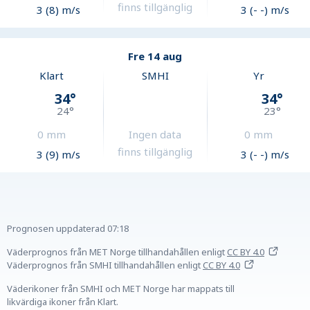
finns tillgänglig
3 (8) m/s
3 (- -) m/s
Fre 14 aug
Klart
SMHI
Yr
34
°
34
°
24
°
23
°
0
mm
Ingen data
0
mm
finns tillgänglig
3 (9) m/s
3 (- -) m/s
Prognosen uppdaterad
07:18
Väderprognos från MET Norge tillhandahållen
enligt
CC BY 4.0
Väderprognos från SMHI tillhandahållen
enligt
CC BY 4.0
Väderikoner från SMHI och MET Norge har mappats till
likvärdiga ikoner från Klart.