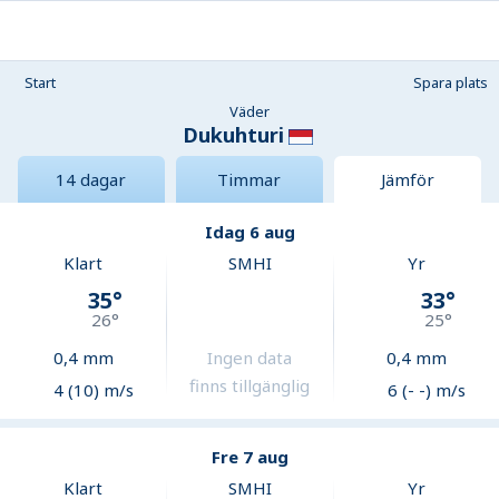
Start
Spara plats
Väder
Dukuhturi
14 dagar
Timmar
Jämför
Idag 6 aug
Klart
SMHI
Yr
35
°
33
°
26
°
25
°
0,4
mm
Ingen data
0,4
mm
finns tillgänglig
4 (10) m/s
6 (- -) m/s
Fre 7 aug
Klart
SMHI
Yr