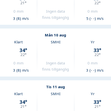
21
°
22
°
0
mm
Ingen data
0
mm
finns tillgänglig
3 (8) m/s
5 (- -) m/s
Mån 10 aug
Klart
SMHI
Yr
34
°
33
°
22
°
22
°
0
mm
Ingen data
0
mm
finns tillgänglig
3 (8) m/s
3 (- -) m/s
Tis 11 aug
Klart
SMHI
Yr
34
°
33
°
21
°
21
°