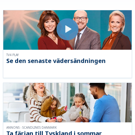
TV4 PLAY
Se den senaste vädersändningen
ANNONS - SCANDLINES DANMARK
Ta färjan till Tyskland i sommar