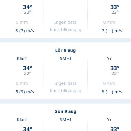
34
°
33
°
22
°
22
°
0
mm
Ingen data
0
mm
finns tillgänglig
3 (7) m/s
7 (- -) m/s
Lör 8 aug
Klart
SMHI
Yr
34
°
33
°
22
°
22
°
0
mm
Ingen data
0
mm
finns tillgänglig
5 (9) m/s
8 (- -) m/s
Sön 9 aug
Klart
SMHI
Yr
34
°
33
°