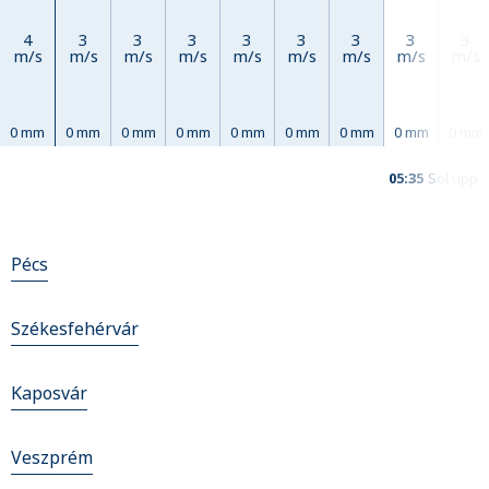
4
3
3
3
3
3
3
3
3
m/s
m/s
m/s
m/s
m/s
m/s
m/s
m/s
m/s
0 mm
0 mm
0 mm
0 mm
0 mm
0 mm
0 mm
0 mm
0 mm
05:35
Sol upp
Pécs
Székesfehérvár
Kaposvár
Veszprém