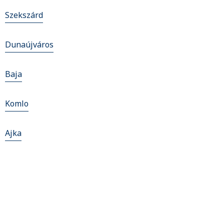
Szekszárd
Dunaújváros
Baja
Komlo
Ajka