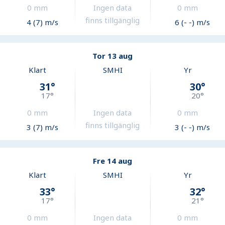
0
mm
Ingen data
0
mm
finns tillgänglig
4 (7) m/s
6 (- -) m/s
Tor 13 aug
Klart
SMHI
Yr
31
°
30
°
17
°
20
°
0
mm
Ingen data
0
mm
finns tillgänglig
3 (7) m/s
3 (- -) m/s
Fre 14 aug
Klart
SMHI
Yr
33
°
32
°
17
°
21
°
0
mm
Ingen data
0
mm