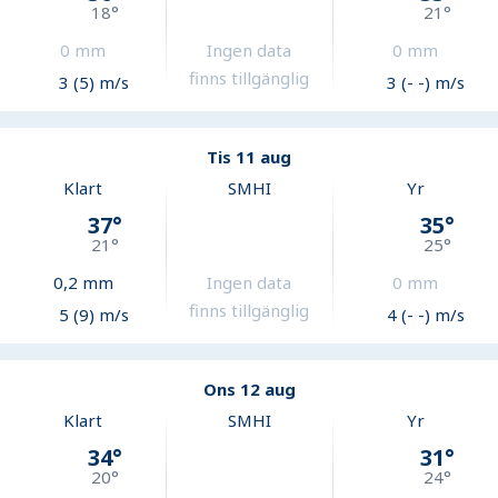
18
°
21
°
0
mm
Ingen data
0
mm
finns tillgänglig
3 (5) m/s
3 (- -) m/s
Tis 11 aug
Klart
SMHI
Yr
37
°
35
°
21
°
25
°
0,2
mm
Ingen data
0
mm
finns tillgänglig
5 (9) m/s
4 (- -) m/s
Ons 12 aug
Klart
SMHI
Yr
34
°
31
°
20
°
24
°