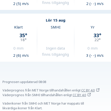
finns tillgänglig
2 (5) m/s
2 (- -) m/s
Lör 15 aug
Klart
SMHI
Yr
35
°
33
°
18
°
22
°
0
mm
Ingen data
0
mm
finns tillgänglig
2 (6) m/s
3 (- -) m/s
Prognosen uppdaterad
08:08
Väderprognos från MET Norge tillhandahållen
enligt
CC BY 4.0
Väderprognos från SMHI tillhandahållen
enligt
CC BY 4.0
Väderikoner från SMHI och MET Norge har mappats till
likvärdiga ikoner från Klart.