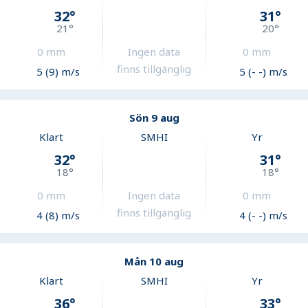
32
°
31
°
21
°
20
°
0
mm
Ingen data
0
mm
finns tillgänglig
5 (9) m/s
5 (- -) m/s
Sön 9 aug
Klart
SMHI
Yr
32
°
31
°
18
°
18
°
0
mm
Ingen data
0
mm
finns tillgänglig
4 (8) m/s
4 (- -) m/s
Mån 10 aug
Klart
SMHI
Yr
36
°
33
°