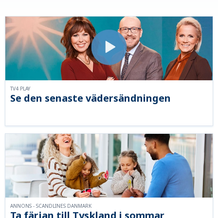
TV4 PLAY
Se den senaste vädersändningen
ANNONS - SCANDLINES DANMARK
Ta färjan till Tyskland i sommar