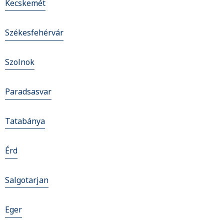
Kecskemét
Székesfehérvár
Szolnok
Paradsasvar
Tatabánya
Érd
Salgotarjan
Eger