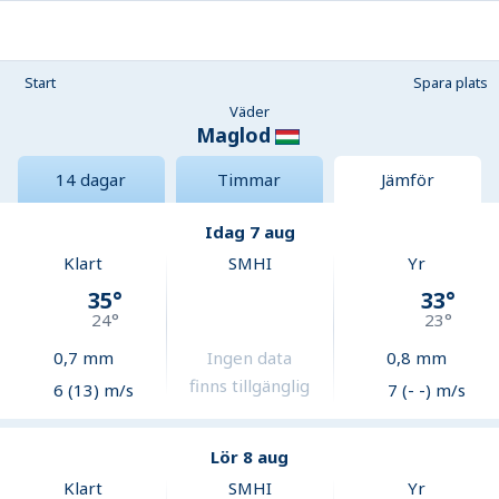
Start
Spara plats
Väder
Maglod
14 dagar
Timmar
Jämför
Idag 7 aug
Klart
SMHI
Yr
35
°
33
°
24
°
23
°
0,7
mm
Ingen data
0,8
mm
finns tillgänglig
6 (13) m/s
7 (- -) m/s
Lör 8 aug
Klart
SMHI
Yr