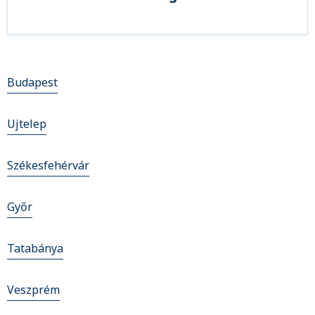
Budapest
Ujtelep
Székesfehérvár
Győr
Tatabánya
Veszprém