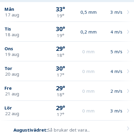
33°
Mån
0,5
mm
3
m/s
17 aug
19°
30°
Tis
0,2
mm
4
m/s
18 aug
19°
29°
Ons
0
mm
5
m/s
19 aug
18°
30°
Tor
0
mm
4
m/s
20 aug
17°
29°
Fre
0
mm
2
m/s
21 aug
18°
29°
Lör
0
mm
3
m/s
22 aug
17°
Augustivädret:
Så brukar det vara...