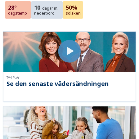
28°
10
50%
dagar m.
dagstemp
nederbörd
solsken
TV4 PLAY
Se den senaste vädersändningen