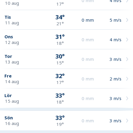
0
mm
4
m/s
10 aug
17°
34°
Tis
0
mm
5
m/s
11 aug
21°
31°
Ons
0
mm
4
m/s
12 aug
18°
30°
Tor
0
mm
3
m/s
13 aug
15°
32°
Fre
0
mm
2
m/s
14 aug
17°
33°
Lör
0
mm
3
m/s
15 aug
18°
33°
Sön
0
mm
3
m/s
16 aug
19°