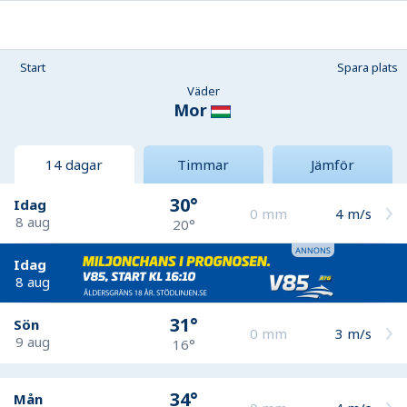
Start
Spara plats
Väder
Mor
14 dagar
Timmar
Jämför
30°
Idag
0
mm
4
m/s
8 aug
20°
Idag
8 aug
31°
Sön
0
mm
3
m/s
9 aug
16°
34°
Mån