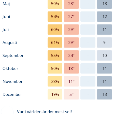
Maj
50%
23°
-
13
Juni
54%
27°
-
12
Juli
60%
29°
-
11
Augusti
61%
29°
-
9
September
55%
24°
-
10
Oktober
50%
18°
-
11
November
28%
11°
-
11
December
19%
5°
-
13
Var i världen är det mest sol?