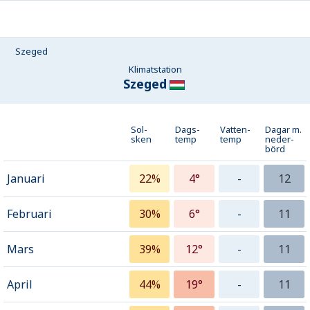
Szeged
Klimatstation
Szeged
Sol-
Dags-
Vatten-
Dagar m.
sken
temp
temp
neder­
börd
Januari
22%
4°
-
12
Februari
30%
6°
-
11
Mars
39%
12°
-
11
April
44%
19°
-
11