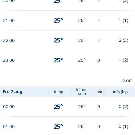
25°
20:00
26°
0
25°
1
(
1
)
21:00
26°
0
25°
2
(
3
)
22:00
26°
0
25°
1
(
2
)
23:00
26°
0
Graf
känns
Fre
7 aug
temp
mm
m/s (by)
som
25°
0
(
2
)
00:00
26°
0
25°
0
(
1
)
01:00
26°
0