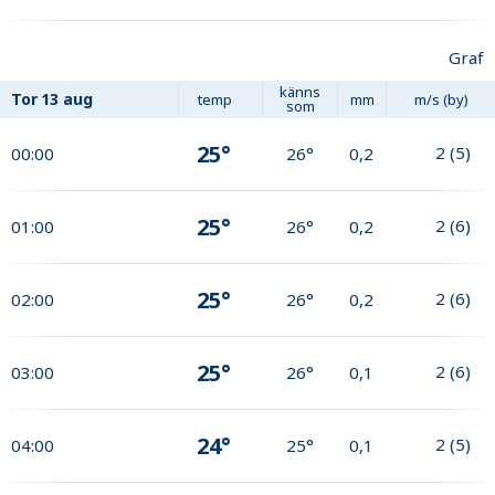
Graf
känns
Tor
13 aug
temp
mm
m/s (by)
som
25°
2
(
5
)
00:00
26°
0,2
25°
2
(
6
)
01:00
26°
0,2
25°
2
(
6
)
02:00
26°
0,2
25°
2
(
6
)
03:00
26°
0,1
24°
2
(
5
)
04:00
25°
0,1