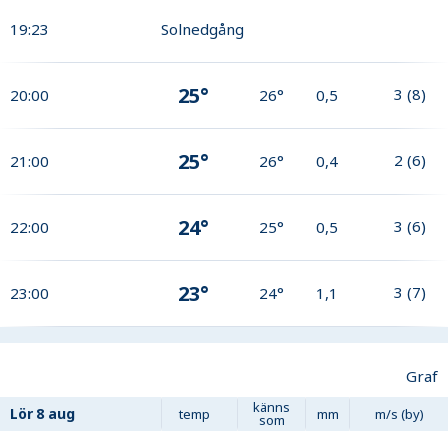
19:23
Solnedgång
25°
3
(
8
)
20:00
26°
0,5
25°
2
(
6
)
21:00
26°
0,4
24°
3
(
6
)
22:00
25°
0,5
23°
3
(
7
)
23:00
24°
1,1
Graf
känns
Lör
8 aug
temp
mm
m/s (by)
som