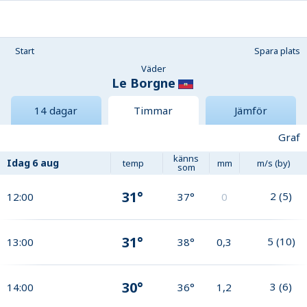
Start
Spara plats
Väder
Le Borgne
14 dagar
Timmar
Jämför
Graf
känns
Idag
6 aug
temp
mm
m/s (by)
som
31°
2
(
5
)
12:00
37°
0
31°
5
(
10
)
13:00
38°
0,3
30°
3
(
6
)
14:00
36°
1,2