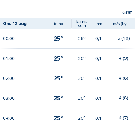
Graf
känns
Ons
12 aug
temp
mm
m/s (by)
som
25°
5
(
10
)
00:00
26°
0,1
25°
4
(
9
)
01:00
26°
0,1
25°
4
(
8
)
02:00
26°
0,1
25°
4
(
8
)
03:00
26°
0,1
25°
4
(
7
)
04:00
26°
0,1