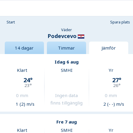
Start
Spara plats
Väder
Podevcevo
14 dagar
Timmar
Jämför
Idag 6 aug
Klart
SMHI
Yr
24
°
27
°
23
°
26
°
0
mm
Ingen data
0
mm
finns tillgänglig
1 (2) m/s
2 (- -) m/s
Fre 7 aug
Klart
SMHI
Yr