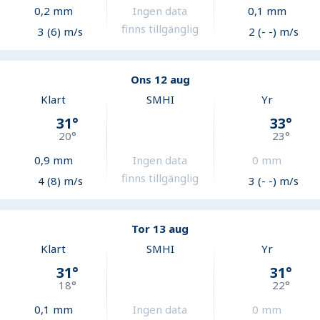
0,2
mm
Ingen data
0,1
mm
finns tillgänglig
3 (6) m/s
2 (- -) m/s
Ons 12 aug
Klart
SMHI
Yr
31
°
33
°
20
°
23
°
0,9
mm
Ingen data
0
mm
finns tillgänglig
4 (8) m/s
3 (- -) m/s
Tor 13 aug
Klart
SMHI
Yr
31
°
31
°
18
°
22
°
0,1
mm
Ingen data
0
mm