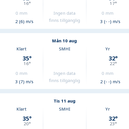
16
°
17
°
0
mm
Ingen data
0
mm
finns tillgänglig
2 (6) m/s
3 (- -) m/s
Mån 10 aug
Klart
SMHI
Yr
35
°
32
°
16
°
22
°
0
mm
Ingen data
0
mm
finns tillgänglig
3 (7) m/s
2 (- -) m/s
Tis 11 aug
Klart
SMHI
Yr
35
°
32
°
20
°
23
°