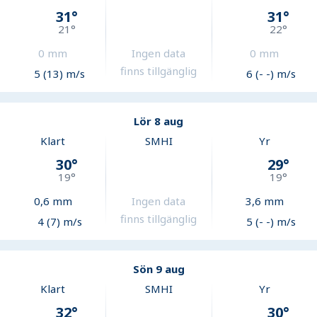
31
°
31
°
21
°
22
°
0
mm
Ingen data
0
mm
finns tillgänglig
5 (13) m/s
6 (- -) m/s
Lör 8 aug
Klart
SMHI
Yr
30
°
29
°
19
°
19
°
0,6
mm
Ingen data
3,6
mm
finns tillgänglig
4 (7) m/s
5 (- -) m/s
Sön 9 aug
Klart
SMHI
Yr
32
°
30
°