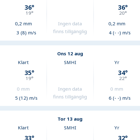
36
°
36
°
19
°
20
°
0,2
mm
Ingen data
0,2
mm
finns tillgänglig
3 (8) m/s
4 (- -) m/s
Ons 12 aug
Klart
SMHI
Yr
35
°
34
°
19
°
22
°
0
mm
Ingen data
0
mm
finns tillgänglig
5 (12) m/s
6 (- -) m/s
Tor 13 aug
Klart
SMHI
Yr
33
°
32
°