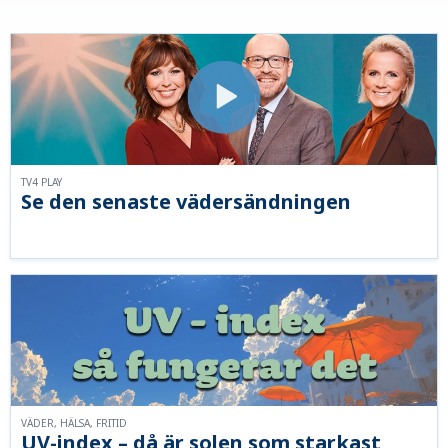
TV4 PLAY
Se den senaste vädersändningen
VÄDER, HÄLSA, FRITID
UV-index – då är solen som starkast