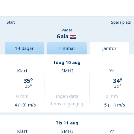
Start
Spara plats
Väder
Gala
14 dagar
Timmar
Jämför
Idag 10 aug
Klart
SMHI
Yr
35
°
34
°
25
°
25
°
0
mm
Ingen data
0
mm
finns tillgänglig
4 (10) m/s
5 (- -) m/s
Tis 11 aug
Klart
SMHI
Yr