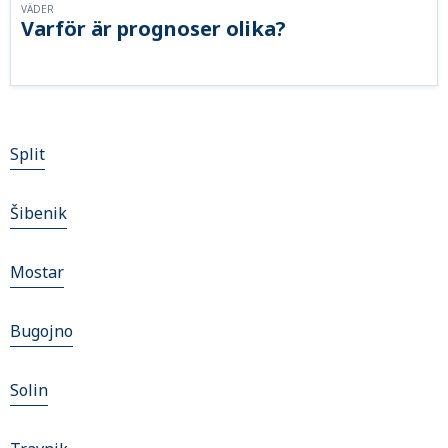
VÄDER
Varför är prognoser olika?
Split
Šibenik
Mostar
Bugojno
Solin