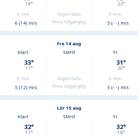
18
°
22
°
0
mm
Ingen data
0
mm
finns tillgänglig
6 (14) m/s
5 (- -) m/s
Fre 14 aug
Klart
SMHI
Yr
33
°
31
°
17
°
20
°
0
mm
Ingen data
0
mm
finns tillgänglig
5 (12) m/s
3 (- -) m/s
Lör 15 aug
Klart
SMHI
Yr
32
°
32
°
17
°
18
°