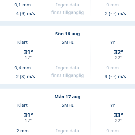
0,1
mm
Ingen data
0
mm
finns tillgänglig
4 (9) m/s
2 (- -) m/s
Sön 16 aug
Klart
SMHI
Yr
31
°
32
°
17
°
22
°
0,4
mm
Ingen data
0
mm
finns tillgänglig
2 (8) m/s
3 (- -) m/s
Mån 17 aug
Klart
SMHI
Yr
31
°
33
°
17
°
22
°
2
mm
Ingen data
0
mm