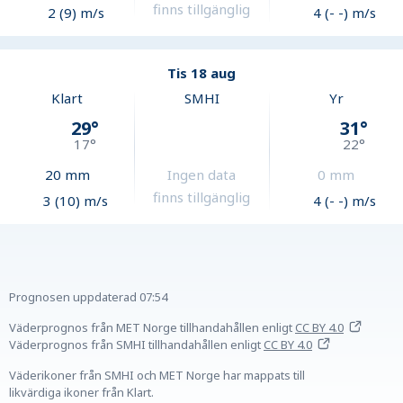
finns tillgänglig
2 (9) m/s
4 (- -) m/s
Tis 18 aug
Klart
SMHI
Yr
29
°
31
°
17
°
22
°
20
mm
Ingen data
0
mm
finns tillgänglig
3 (10) m/s
4 (- -) m/s
Prognosen uppdaterad
07:54
Väderprognos från MET Norge tillhandahållen
enligt
CC BY 4.0
Väderprognos från SMHI tillhandahållen
enligt
CC BY 4.0
Väderikoner från SMHI och MET Norge har mappats till
likvärdiga ikoner från Klart.