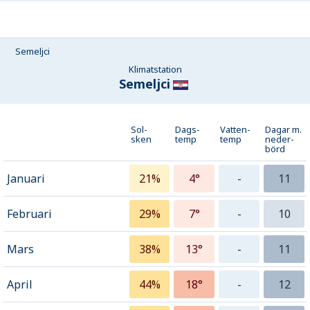
Semeljci
Klimatstation
Semeljci
Sol-
Dags-
Vatten-
Dagar m.
sken
temp
temp
neder­
börd
Januari
21%
4°
-
11
Februari
29%
7°
-
10
Mars
38%
13°
-
11
April
44%
18°
-
12