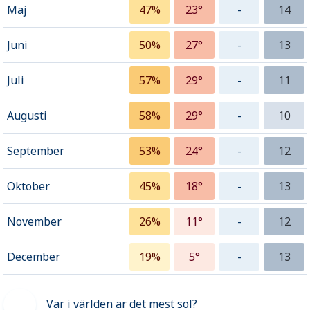
Maj
47%
23°
-
14
Juni
50%
27°
-
13
Juli
57%
29°
-
11
Augusti
58%
29°
-
10
September
53%
24°
-
12
Oktober
45%
18°
-
13
November
26%
11°
-
12
December
19%
5°
-
13
Var i världen är det mest sol?