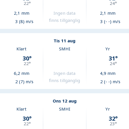
22
°
24
°
2,1
mm
Ingen data
2,1
mm
finns tillgänglig
3 (8) m/s
3 (- -) m/s
Tis 11 aug
Klart
SMHI
Yr
30
°
31
°
22
°
24
°
6,2
mm
Ingen data
4,9
mm
finns tillgänglig
2 (7) m/s
2 (- -) m/s
Ons 12 aug
Klart
SMHI
Yr
30
°
32
°
22
°
23
°