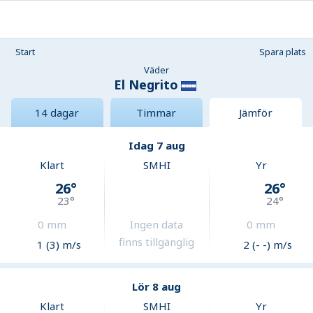
Start
Spara plats
Väder
El Negrito
14 dagar
Timmar
Jämför
Idag 7 aug
Klart
SMHI
Yr
26
°
26
°
23
°
24
°
0
mm
Ingen data
0
mm
finns tillgänglig
1 (3) m/s
2 (- -) m/s
Lör 8 aug
Klart
SMHI
Yr