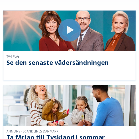
TV4 PLAY
Se den senaste vädersändningen
ANNONS - SCANDLINES DANMARK
Ta färjan till Tyskland i sommar