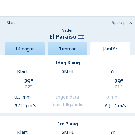
Start
Spara plats
Väder
El Paraiso
14 dagar
Timmar
Jämför
Idag 6 aug
Klart
SMHI
Yr
29
°
29
°
22
°
21
°
0,3
mm
Ingen data
0
mm
finns tillgänglig
5 (11) m/s
6 (- -) m/s
Fre 7 aug
Klart
SMHI
Yr