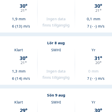
30
°
30
°
21
°
21
°
1,9
mm
Ingen data
0,1
mm
finns tillgänglig
6 (13) m/s
7 (- -) m/s
Lör 8 aug
Klart
SMHI
Yr
30
°
31
°
21
°
20
°
1,3
mm
Ingen data
0
mm
finns tillgänglig
6 (14) m/s
7 (- -) m/s
Sön 9 aug
Klart
SMHI
Yr
29
°
30
°