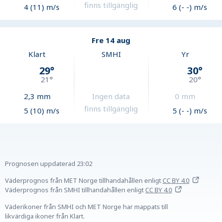
finns tillgänglig
4 (11) m/s
6 (- -) m/s
Fre 14 aug
Klart
SMHI
Yr
29
°
30
°
21
°
20
°
2,3
mm
Ingen data
0
mm
finns tillgänglig
5 (10) m/s
5 (- -) m/s
Prognosen uppdaterad
23:02
Väderprognos från MET Norge tillhandahållen
enligt
CC BY 4.0
Väderprognos från SMHI tillhandahållen
enligt
CC BY 4.0
Väderikoner från SMHI och MET Norge har mappats till
likvärdiga ikoner från Klart.