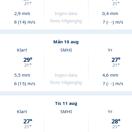
21
°
21
°
2,9
mm
Ingen data
0,4
mm
finns tillgänglig
6 (14) m/s
7 (- -) m/s
Mån 10 aug
Klart
SMHI
Yr
29
°
27
°
21
°
21
°
5,5
mm
Ingen data
4,6
mm
finns tillgänglig
6 (15) m/s
7 (- -) m/s
Tis 11 aug
Klart
SMHI
Yr
27
°
28
°
21
°
21
°