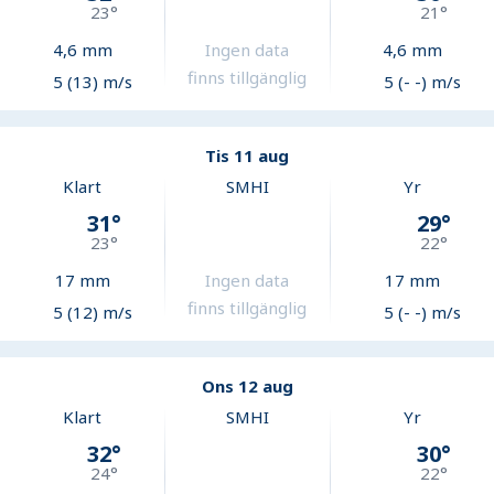
23
°
21
°
4,6
mm
Ingen data
4,6
mm
finns tillgänglig
5 (13) m/s
5 (- -) m/s
Tis 11 aug
Klart
SMHI
Yr
31
°
29
°
23
°
22
°
17
mm
Ingen data
17
mm
finns tillgänglig
5 (12) m/s
5 (- -) m/s
Ons 12 aug
Klart
SMHI
Yr
32
°
30
°
24
°
22
°