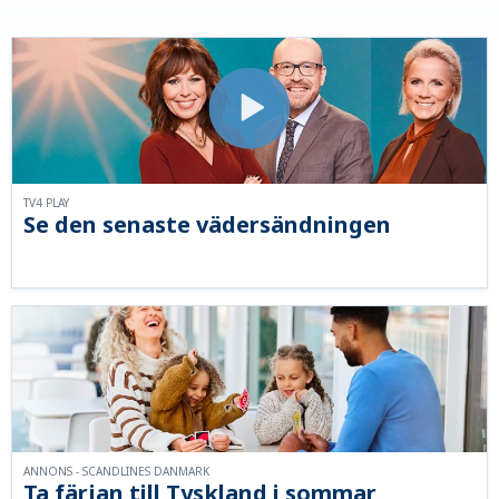
TV4 PLAY
Se den senaste vädersändningen
ANNONS - SCANDLINES DANMARK
Ta färjan till Tyskland i sommar