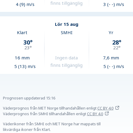
finns tillgänglig
4 (9) m/s
3 (- -) m/s
Lör 15 aug
Klart
SMHI
Yr
30
°
28
°
23
°
22
°
16
mm
Ingen data
7,6
mm
finns tillgänglig
5 (13) m/s
5 (- -) m/s
Prognosen uppdaterad
15:16
Väderprognos från MET Norge tillhandahållen
enligt
CC BY 4.0
Väderprognos från SMHI tillhandahållen
enligt
CC BY 4.0
Väderikoner från SMHI och MET Norge har mappats till
likvärdiga ikoner från Klart.