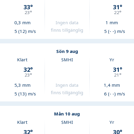
33
°
31
°
23
°
22
°
0,3
mm
Ingen data
1
mm
finns tillgänglig
5 (12) m/s
5 (- -) m/s
Sön 9 aug
Klart
SMHI
Yr
32
°
31
°
23
°
21
°
5,3
mm
Ingen data
1,4
mm
finns tillgänglig
5 (13) m/s
6 (- -) m/s
Mån 10 aug
Klart
SMHI
Yr
32
°
30
°