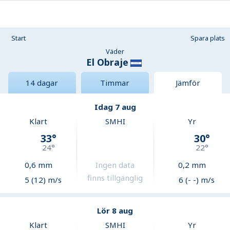
Start
Spara plats
Väder
El Obraje
14 dagar
Timmar
Jämför
Idag 7 aug
Klart
SMHI
Yr
33
°
30
°
24
°
22
°
0,6
mm
Ingen data
0,2
mm
finns tillgänglig
5 (12) m/s
6 (- -) m/s
Lör 8 aug
Klart
SMHI
Yr